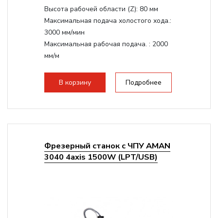
Высота рабочей области (Z):
80 мм
Максимальная подача холостого хода.:
3000 мм/мин
Максимальная рабочая подача. :
2000
мм/м
Структура рабочая поверхность,
стандартно:
Т-слот
В корзину
Подробнее
Цанговый патрон:
ER11
Мощность шпинделя:
1500 Вт
Фрезерный станок с ЧПУ AMAN
3040 4axis 1500W (LPT/USB)