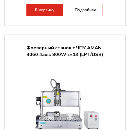
Структура рабочая поверхность,
стандартно:
Т-слот
В корзину
Подробнее
Цанговый патрон:
ER11
Мощность шпинделя:
800 Вт
Фрезерный станок с ЧПУ AMAN
4060 4axis 800W z=13 (LPT/USB)