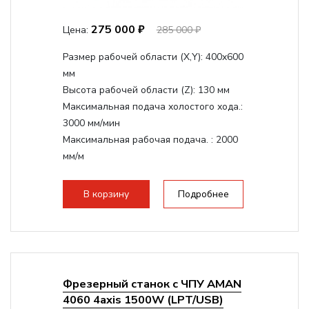
275 000 ₽
Цена:
285 000 ₽
Размер рабочей области (Х,Y):
400x600
мм
Высота рабочей области (Z):
130 мм
Максимальная подача холостого хода.:
3000 мм/мин
Максимальная рабочая подача. :
2000
мм/м
Структура рабочая поверхность,
стандартно:
Т-слот
В корзину
Подробнее
Цанговый патрон:
ER11
Мощность шпинделя:
800 Вт
Фрезерный станок с ЧПУ AMAN
4060 4axis 1500W (LPT/USB)