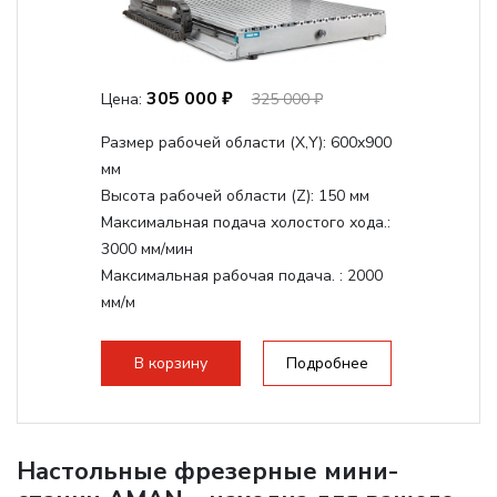
305 000 ₽
Цена:
325 000 ₽
Размер рабочей области (Х,Y):
600x900
мм
Высота рабочей области (Z):
150 мм
Максимальная подача холостого хода.:
3000 мм/мин
Максимальная рабочая подача. :
2000
мм/м
Структура рабочая поверхность,
стандартно:
Т-слот
В корзину
Подробнее
Цанговый патрон:
ER20
Мощность шпинделя:
2200 Вт
Настольные фрезерные мини-