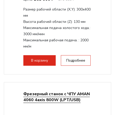
Размер рабочей области (Х,Y):
300x400
мм
Высота рабочей области (Z):
130 мм
Максимальная подача холостого хода.:
3000 мм/мин
Максимальная рабочая подача. :
2000
мм/м
Структура рабочая поверхность,
стандартно:
Т-слот
В корзину
Подробнее
Цанговый патрон:
ER11
Мощность шпинделя:
1500 Вт
Фрезерный станок с ЧПУ AMAN
4060 4axis 800W (LPT/USB)