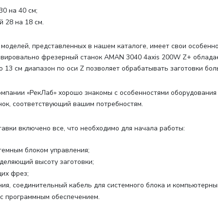
0 на 40 см;
 28 на 18 см.
 моделей, представленных в нашем каталоге, имеет свои особенно
равировально фрезерный станок AMAN 3040 4axis 200W Z+ облада
 13 см диапазон по оси Z позволяет обрабатывать заготовки бол
мпании «РекЛаб» хорошо знакомы с особенностями оборудования
ок, соответствующий вашим потребностям.
тавки включено все, что необходимо для начала работы
:
стемным блоком управления;
еделяющий высоту заготовки;
их фрез;
ния, соединительный кабель для системного блока и компьютерны
с программным обеспечением.