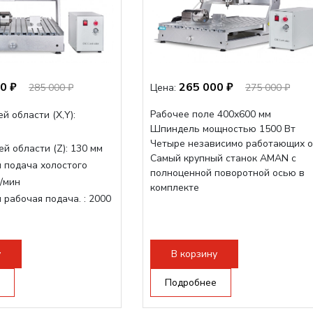
0 ₽
265 000 ₽
285 000 ₽
Цена:
275 000 ₽
Рабочее поле 400х600 мм
й области (Х,Y):
Шпиндель мощностью 1500 Вт
Четыре независимо работающих о
й области (Z):
130 мм
Самый крупный станок AMAN с
 подача холостого
полноценной поворотной осью в
/мин
комплекте
 рабочая подача. :
2000
очая поверхность,
-слот
у
В корзину
рон:
ER11
инделя:
800 Вт
Подробнее