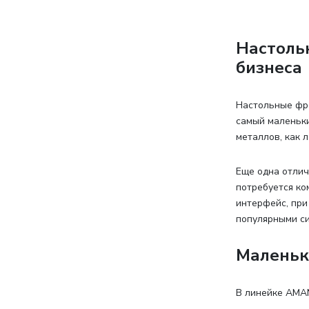
Настоль
бизнеса
Настольные фр
самый маленьки
металлов, как 
Еще одна отлич
потребуется ко
интерфейс, при
популярными си
Маленьк
В линейке AMA