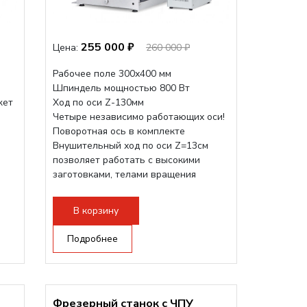
255 000 ₽
Цена:
260 000 ₽
Рабочее поле 300х400 мм
Шпиндель мощностью 800 Вт
жет
Ход по оси Z-130мм
Четыре независимо работающих оси!
и
Поворотная ось в комплекте
Внушительный ход по оси Z=13см
позволяет работать с высокими
заготовками, телами вращения
большого радиуса. Шпиндель...
В корзину
Подробнее
Фрезерный станок с ЧПУ