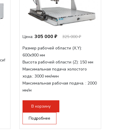
305 000 ₽
Цена:
325 000 ₽
Размер рабочей области (Х,Y):
600x900 мм
си!
Высота рабочей области (Z):
150 мм
Максимальная подача холостого
хода.:
3000 мм/мин
Максимальная рабочая подача. :
2000
мм/м
Структура рабочая поверхность,
стандартно:
Т-слот
В корзину
Цанговый патрон:
ER20
Мощность шпинделя:
Подробнее
2200 Вт