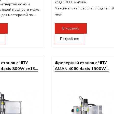
хода.:
3000 мм/мин
четвертой осью и
Максимальная рабочая подача. :
2
ольшей мощности может
мм/м
 для мастерской по...
Структура рабочая поверхность,
стандартно:
Т-слот
у
В корзину
Цанговый патрон:
ER11
Мощность шпинделя:
Подробнее
1500 Вт
станок с ЧПУ
Фрезерный станок с ЧПУ
4axis 800W z=13...
AMAN 4060 4axis 1500W...