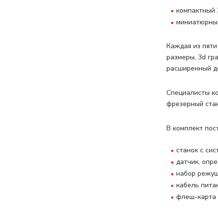
компактный 3
миниатюрный
Каждая из пяти
размеры, 3d г
расширенный до
Специалисты ко
фрезерный стан
В комплект пос
станок с си
датчик, опр
набор режущ
кабель пита
флеш-карта 