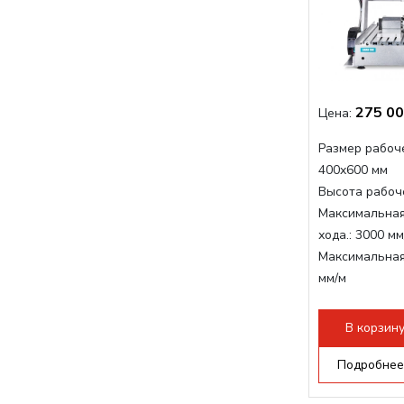
275 00
Цена:
Размер рабоче
400x600 мм
Высота рабоче
Максимальная
хода.:
3000 мм
Максимальная
мм/м
Структура раб
стандартно:
Т
В корзин
Цанговый пат
Мощность шп
Подробнее