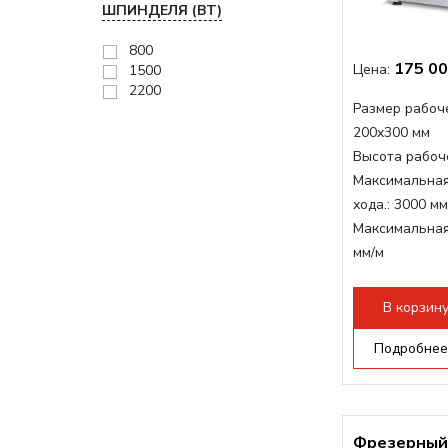
ШПИНДЕЛЯ (ВТ)
800
175 00
Цена:
1500
2200
Размер рабоче
200x300 мм
Высота рабоче
Максимальная
хода.:
3000 мм
Максимальная
мм/м
Структура раб
стандартно:
Т
В корзин
Цанговый пат
Мощность шп
Подробнее
Фрезерный 