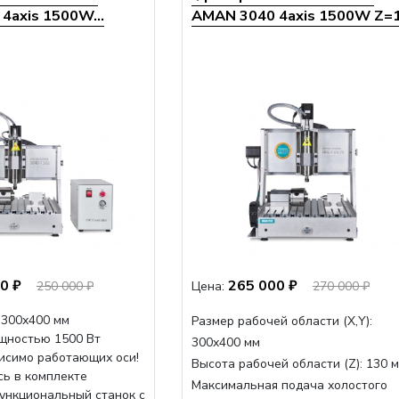
4axis 1500W...
AMAN 3040 4axis 1500W Z=13
0 ₽
265 000 ₽
250 000 ₽
Цена:
270 000 ₽
 300х400 мм
Размер рабочей области (Х,Y):
щностью 1500 Вт
300x400 мм
исимо работающих оси!
Высота рабочей области (Z):
130 
сь в комплекте
Максимальная подача холостого
функциональный станок с