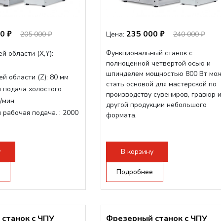
0 ₽
235 000 ₽
205 000 ₽
Цена:
240 000 ₽
Функциональный станок с
й области (Х,Y):
полноценной четвертой осью и
шпинделем мощностью 800 Вт мо
й области (Z):
80 мм
стать основой для мастерской по
 подача холостого
производству сувениров, гравюр 
/мин
другой продукции небольшого
 рабочая подача. :
2000
формата.
очая поверхность,
-слот
у
В корзину
рон:
ER11
инделя:
1500 Вт
Подробнее
станок с ЧПУ
Фрезерный станок с ЧПУ