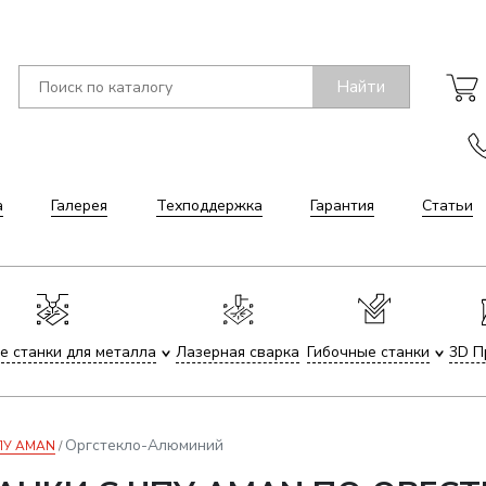
Найти
а
Галерея
Техподдержка
Гарантия
Статьи
е станки для металла
Лазерная сварка
Гибочные станки
3D П
Оргстекло-Алюминий
ЧПУ AMAN