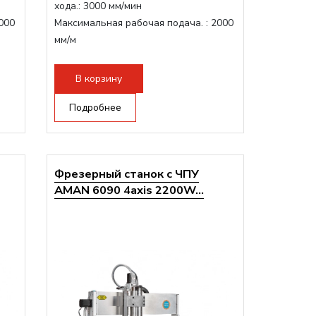
хода.:
3000 мм/мин
000
Максимальная рабочая подача. :
2000
мм/м
Структура рабочая поверхность,
стандартно:
Т-слот
В корзину
Цанговый патрон:
ER11
Мощность шпинделя:
Подробнее
800 Вт
Фрезерный станок с ЧПУ
AMAN 6090 4axis 2200W...