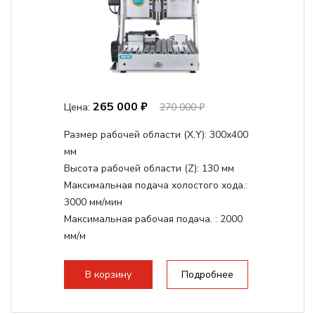
265 000 ₽
Цена:
270 000 ₽
Размер рабочей области (Х,Y):
300x400
мм
Высота рабочей области (Z):
130 мм
Максимальная подача холостого хода.:
3000 мм/мин
Максимальная рабочая подача. :
2000
мм/м
Структура рабочая поверхность,
стандартно:
Т-слот
В корзину
Подробнее
Цанговый патрон:
ER11
Мощность шпинделя:
1500 Вт