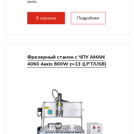
мм/м
Структура рабочая поверхность,
стандартно:
Т-слот
В корзину
Подробнее
Цанговый патрон:
ER11
Мощность шпинделя:
800 Вт
Фрезерный станок с ЧПУ AMAN
4060 4axis 800W z=13 (LPT/USB)