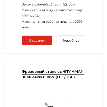
Высота рабочей области (Z):
80 мм
Максимальная подача холостого хода.:
3000 мм/мин
Максимальная рабочая подача. :
2000
мм/м
Структура рабочая поверхность,
стандартно:
Т-слот
В корзину
Подробнее
Цанговый патрон:
ER11
Мощность шпинделя:
1500 Вт
Фрезерный станок с ЧПУ AMAN
3040 4axis 800W (LPT/USB)