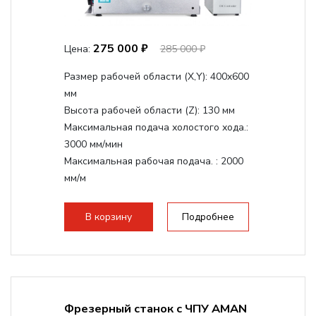
275 000 ₽
Цена:
285 000 ₽
Размер рабочей области (Х,Y):
400x600
мм
Высота рабочей области (Z):
130 мм
Максимальная подача холостого хода.:
3000 мм/мин
Максимальная рабочая подача. :
2000
мм/м
Структура рабочая поверхность,
стандартно:
Т-слот
В корзину
Подробнее
Цанговый патрон:
ER11
Мощность шпинделя:
800 Вт
Фрезерный станок с ЧПУ AMAN