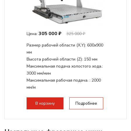
305 000 ₽
Цена:
325 000 ₽
Размер рабочей области (Х,Y):
600x900
мм
Высота рабочей области (Z):
150 мм
Максимальная подача холостого хода.:
3000 мм/мин
Максимальная рабочая подача. :
2000
мм/м
Структура рабочая поверхность,
стандартно:
Т-слот
В корзину
Подробнее
Цанговый патрон:
ER20
Мощность шпинделя:
2200 Вт