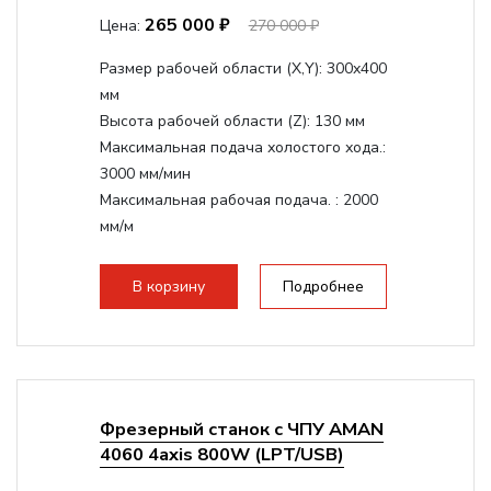
265 000 ₽
Цена:
270 000 ₽
Размер рабочей области (Х,Y):
300x400
мм
Высота рабочей области (Z):
130 мм
Максимальная подача холостого хода.:
3000 мм/мин
Максимальная рабочая подача. :
2000
мм/м
Структура рабочая поверхность,
стандартно:
Т-слот
В корзину
Подробнее
Цанговый патрон:
ER11
Мощность шпинделя:
1500 Вт
Фрезерный станок с ЧПУ AMAN
4060 4axis 800W (LPT/USB)