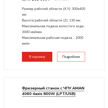
Размер рабочей области (Х,Y):
300x400
мм
Высота рабочей области (Z):
130 мм
Максимальная подача холостого хода.:
3000 мм/мин
Максимальная рабочая подача. :
2000
мм/м
Структура рабочая поверхность,
стандартно:
Т-слот
В корзину
Подробнее
Цанговый патрон:
ER11
Мощность шпинделя:
1500 Вт
Фрезерный станок с ЧПУ AMAN
4060 4axis 800W (LPT/USB)