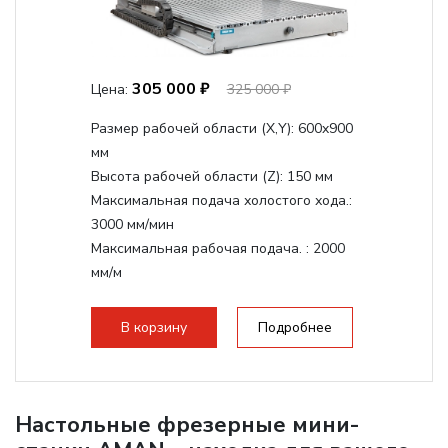
305 000 ₽
Цена:
325 000 ₽
Размер рабочей области (Х,Y):
600x900
мм
Высота рабочей области (Z):
150 мм
Максимальная подача холостого хода.:
3000 мм/мин
Максимальная рабочая подача. :
2000
мм/м
Структура рабочая поверхность,
стандартно:
Т-слот
В корзину
Подробнее
Цанговый патрон:
ER20
Мощность шпинделя:
2200 Вт
Настольные фрезерные мини-