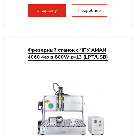
Структура рабочая поверхность,
стандартно:
Т-слот
В корзину
Подробнее
Цанговый патрон:
ER11
Мощность шпинделя:
800 Вт
Фрезерный станок с ЧПУ AMAN
4060 4axis 800W z=13 (LPT/USB)