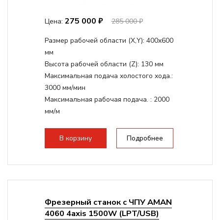
275 000 ₽
Цена:
285 000 ₽
Размер рабочей области (Х,Y):
400x600
мм
Высота рабочей области (Z):
130 мм
Максимальная подача холостого хода.:
3000 мм/мин
Максимальная рабочая подача. :
2000
мм/м
Структура рабочая поверхность,
стандартно:
Т-слот
В корзину
Подробнее
Цанговый патрон:
ER11
Мощность шпинделя:
800 Вт
Фрезерный станок с ЧПУ AMAN
4060 4axis 1500W (LPT/USB)