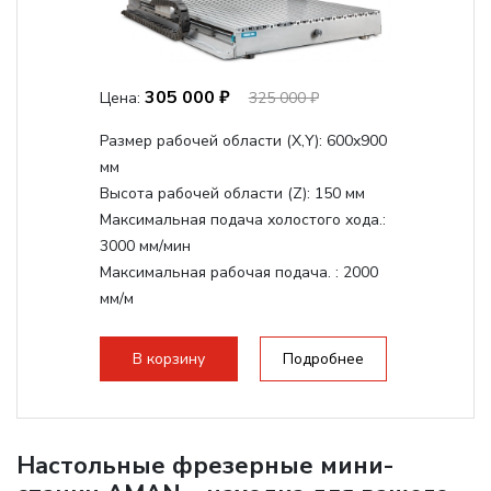
305 000 ₽
Цена:
325 000 ₽
Размер рабочей области (Х,Y):
600x900
мм
Высота рабочей области (Z):
150 мм
Максимальная подача холостого хода.:
3000 мм/мин
Максимальная рабочая подача. :
2000
мм/м
Структура рабочая поверхность,
стандартно:
Т-слот
В корзину
Подробнее
Цанговый патрон:
ER20
Мощность шпинделя:
2200 Вт
Настольные фрезерные мини-