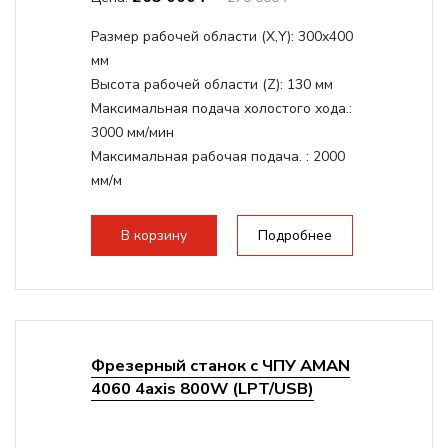
Размер рабочей области (Х,Y):
300x400
мм
Высота рабочей области (Z):
130 мм
Максимальная подача холостого хода.:
3000 мм/мин
Максимальная рабочая подача. :
2000
мм/м
Структура рабочая поверхность,
стандартно:
Т-слот
В корзину
Подробнее
Цанговый патрон:
ER11
Мощность шпинделя:
1500 Вт
Фрезерный станок с ЧПУ AMAN
4060 4axis 800W (LPT/USB)