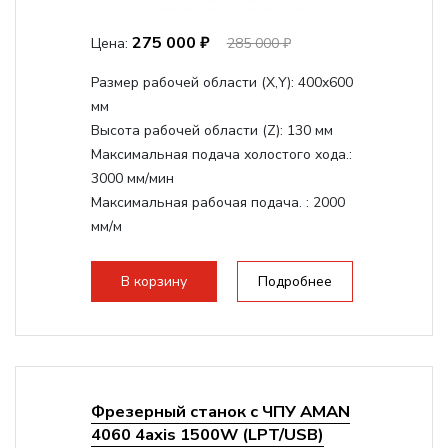
275 000 ₽
Цена:
285 000 ₽
Размер рабочей области (Х,Y):
400x600
мм
Высота рабочей области (Z):
130 мм
Максимальная подача холостого хода.:
3000 мм/мин
Максимальная рабочая подача. :
2000
мм/м
Структура рабочая поверхность,
стандартно:
Т-слот
В корзину
Подробнее
Цанговый патрон:
ER11
Мощность шпинделя:
800 Вт
Фрезерный станок с ЧПУ AMAN
4060 4axis 1500W (LPT/USB)