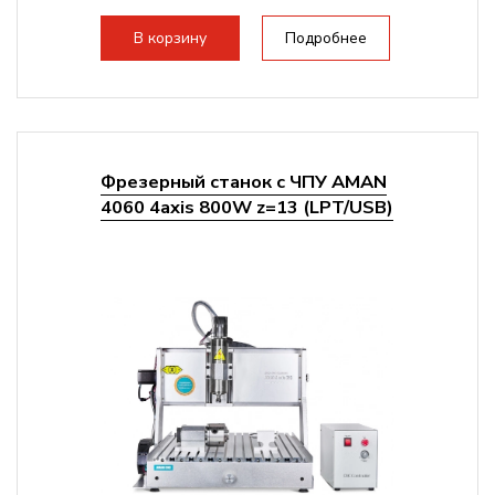
Структура рабочая поверхность,
стандартно:
Т-слот
В корзину
Подробнее
Цанговый патрон:
ER11
Мощность шпинделя:
800 Вт
Фрезерный станок с ЧПУ AMAN
4060 4axis 800W z=13 (LPT/USB)