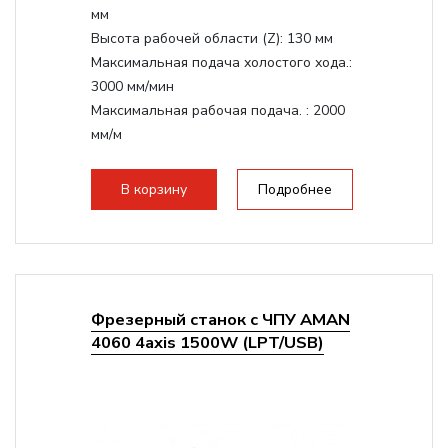
мм
Высота рабочей области (Z):
130 мм
Максимальная подача холостого хода.:
3000 мм/мин
Максимальная рабочая подача. :
2000
мм/м
Структура рабочая поверхность,
стандартно:
Т-слот
В корзину
Подробнее
Цанговый патрон:
ER11
Мощность шпинделя:
1500 Вт
Фрезерный станок с ЧПУ AMAN
4060 4axis 1500W (LPT/USB)