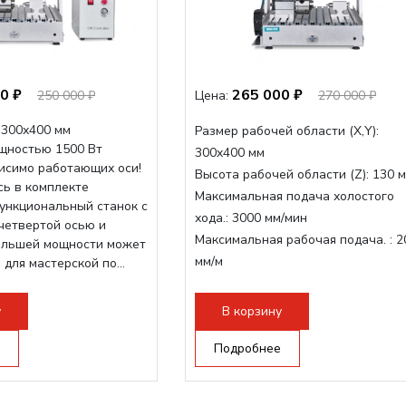
0 ₽
265 000 ₽
250 000 ₽
Цена:
270 000 ₽
 300х400 мм
Размер рабочей области (Х,Y):
щностью 1500 Вт
300x400 мм
исимо работающих оси!
Высота рабочей области (Z):
130 
сь в комплекте
Максимальная подача холостого
функциональный станок с
хода.:
3000 мм/мин
четвертой осью и
Максимальная рабочая подача. :
2
ольшей мощности может
мм/м
 для мастерской по...
Структура рабочая поверхность,
стандартно:
Т-слот
у
В корзину
Цанговый патрон:
ER11
Мощность шпинделя:
Подробнее
1500 Вт