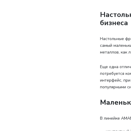
Настоль
бизнеса
Настольные фр
самый маленьки
металлов, как 
Еще одна отлич
потребуется ко
интерфейс, при
популярными си
Маленьк
В линейке AMA