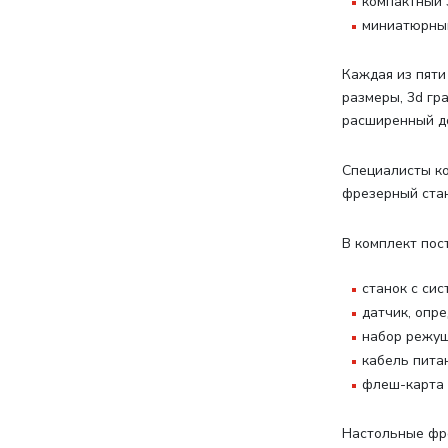
компактный 3
миниатюрный
Каждая из пяти
размеры, 3d г
расширенный до
Специалисты ко
фрезерный стан
В комплект пос
станок с си
датчик, опр
набор режущ
кабель пита
флеш-карта 
Настольные фре