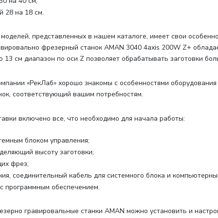
0 на 40 см;
 28 на 18 см.
 моделей, представленных в нашем каталоге, имеет свои особенно
равировально фрезерный станок AMAN 3040 4axis 200W Z+ облада
 13 см диапазон по оси Z позволяет обрабатывать заготовки бол
мпании «РекЛаб» хорошо знакомы с особенностями оборудования
ок, соответствующий вашим потребностям.
тавки включено все, что необходимо для начала работы
:
стемным блоком управления;
еделяющий высоту заготовки;
их фрез;
ния, соединительный кабель для системного блока и компьютерны
с программным обеспечением.
зерно гравировальные станки AMAN можно установить и настроит