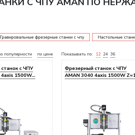
АНКИ С ЧПУ AMAN ПО НЕР
Гравировальные фрезерные станки с чпу
Настольные станк
по популярности
по цене
Показывать по:
12
24
36
станок с ЧПУ
Фрезерный станок с ЧПУ
4axis 1500W...
AMAN 3040 4axis 1500W Z=13