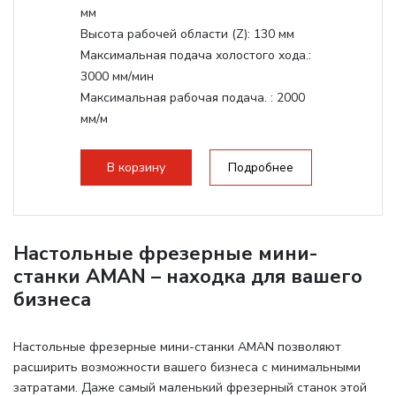
мм
Высота рабочей области (Z):
130 мм
Максимальная подача холостого хода.:
3000 мм/мин
Максимальная рабочая подача. :
2000
мм/м
Структура рабочая поверхность,
стандартно:
Т-слот
В корзину
Подробнее
Цанговый патрон:
ER11
Мощность шпинделя:
800 Вт
Настольные фрезерные мини-
станки AMAN – находка для вашего
бизнеса
Настольные фрезерные мини-станки AMAN позволяют
расширить возможности вашего бизнеса с минимальными
затратами. Даже самый маленький фрезерный станок этой