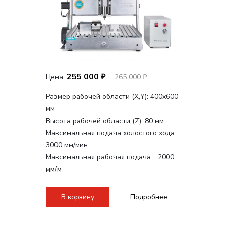
255 000 ₽
Цена:
265 000 ₽
Размер рабочей области (Х,Y):
400x600
мм
Высота рабочей области (Z):
80 мм
Максимальная подача холостого хода.:
3000 мм/мин
Максимальная рабочая подача. :
2000
мм/м
Структура рабочая поверхность,
стандартно:
Т-слот
В корзину
Подробнее
Цанговый патрон:
ER11
Мощность шпинделя:
800 Вт