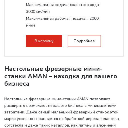
Максимальная подача холостого хода.:
3000 мм/мин
Максимальная рабочая подача. :
2000
мм/м
Структура рабочая поверхность,
стандартно:
Т-слот
В корзину
Подробнее
Цанговый патрон:
ER20
Мощность шпинделя:
2200 Вт
Настольные фрезерные мини-
станки AMAN – находка для вашего
бизнеса
Настольные фрезерные мини-станки AMAN позволяют
расширить возможности вашего бизнеса с минимальными
затратами. Даже самый маленький фрезерный станок этой
марки успешно справляется с обработкой дерева, пластика,
оргстекла и даже таких металлов, как латунь и алюминий.