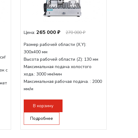
265 000 ₽
Цена:
270 000 ₽
Размер рабочей области (Х,Y):
300x400 мм
си!
Высота рабочей области (Z):
130 мм
Максимальная подача холостого
ок с
хода.:
3000 мм/мин
Максимальная рабочая подача. :
2000
жет
мм/м
Структура рабочая поверхность,
стандартно:
Т-слот
В корзину
Цанговый патрон:
ER11
Мощность шпинделя:
Подробнее
1500 Вт