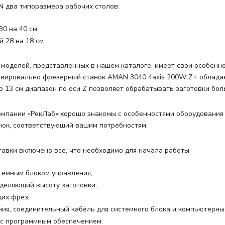
N два типоразмера рабочих столов
:
0 на 40 см;
 28 на 18 см.
 моделей, представленных в нашем каталоге, имеет свои особенно
равировально фрезерный станок AMAN 3040 4axis 200W Z+ облада
 13 см диапазон по оси Z позволяет обрабатывать заготовки бол
мпании «РекЛаб» хорошо знакомы с особенностями оборудования
ок, соответствующий вашим потребностям.
тавки включено все, что необходимо для начала работы
:
стемным блоком управления;
еделяющий высоту заготовки;
их фрез;
ния, соединительный кабель для системного блока и компьютерны
с программным обеспечением.