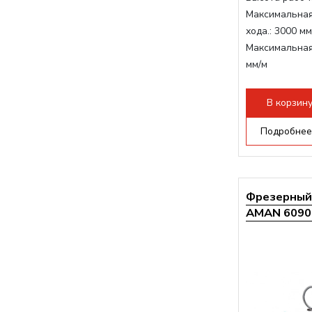
Максимальная
хода.:
3000 мм
Максимальная
мм/м
Структура раб
стандартно:
Т
В корзин
Цанговый пат
Мощность шп
Подробнее
Фрезерный 
AMAN 6090 