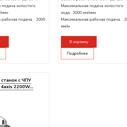
 подача холостого
Максимальная подача холостого
/мин
хода.:
3000 мм/мин
 рабочая подача. :
2000
Максимальная рабочая подача. :
2
мм/м
очая поверхность,
Структура рабочая поверхность,
-слот
стандартно:
Т-слот
у
В корзину
рон:
ER11
Цанговый патрон:
ER11
инделя:
800 Вт
Мощность шпинделя:
Подробнее
800 Вт
станок с ЧПУ
4axis 2200W...