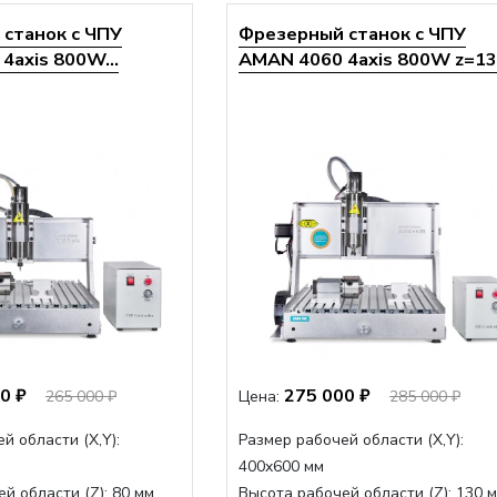
станок с ЧПУ
Фрезерный станок с ЧПУ
4axis 800W...
AMAN 4060 4axis 800W z=13.
0 ₽
275 000 ₽
265 000 ₽
Цена:
285 000 ₽
й области (Х,Y):
Размер рабочей области (Х,Y):
400x600 мм
й области (Z):
80 мм
Высота рабочей области (Z):
130 