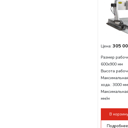
305 00
Цена:
Размер рабоче
600x900 мм
Высота рабоче
Максимальная
хода.:
3000 мм
Максимальная
мм/м
Структура раб
стандартно:
Т
В корзин
Цанговый пат
Мощность шп
Подробнее