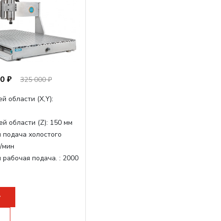
0 ₽
325 000 ₽
й области (Х,Y):
й области (Z):
150 мм
 подача холостого
/мин
 рабочая подача. :
2000
очая поверхность,
-слот
у
рон:
ER20
инделя:
2200 Вт