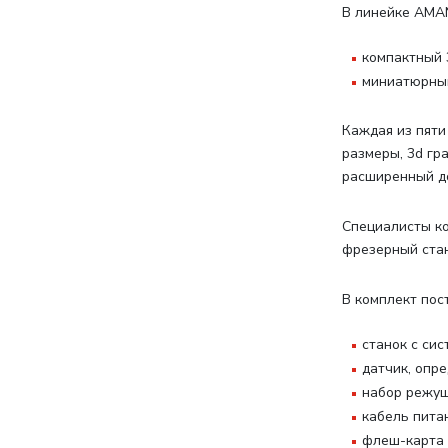
В линейке AMA
компактный 3
миниатюрный
Каждая из пяти
размеры, 3d г
расширенный до
Специалисты ко
фрезерный стан
В комплект пос
станок с си
датчик, опр
набор режущ
кабель пита
флеш-карта 