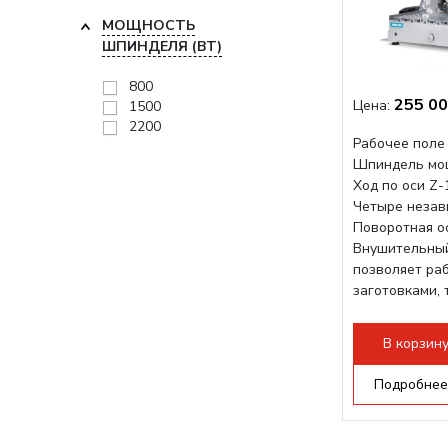
МОЩНОСТЬ
ШПИНДЕЛЯ (ВТ)
800
255 00
Цена:
1500
2200
Рабочее поле
Шпиндель мо
Ход по оси Z
Четыре незав
Поворотная о
Внушительный
позволяет ра
заготовками,
большого ради
В корзин
Подробнее