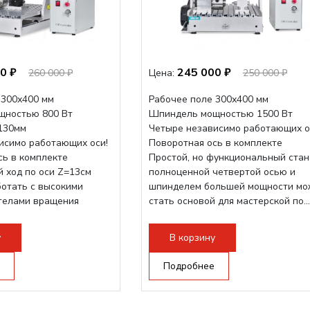
0 ₽
245 000 ₽
260 000 ₽
Цена:
250 000 ₽
 300х400 мм
Рабочее поле 300х400 мм
щностью 800 Вт
Шпиндель мощностью 1500 Вт
-130мм
Четыре независимо работающих о
исимо работающих оси!
Поворотная ось в комплекте
сь в комплекте
Простой, но функциональный стан
 ход по оси Z=13см
полноценной четвертой осью и
ботать с высокими
шпинделем большей мощности мо
 телами вращения
стать основой для мастерской по...
уса. Шпиндель...
у
В корзину
Подробнее