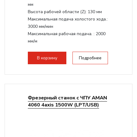
мм
Высота рабочей области (Z):
130 мм
Максимальная подача холостого хода.:
3000 мм/мин
Максимальная рабочая подача. :
2000
мм/м
Структура рабочая поверхность,
стандартно:
Т-слот
В корзину
Подробнее
Цанговый патрон:
ER11
Мощность шпинделя:
1500 Вт
Фрезерный станок с ЧПУ AMAN
4060 4axis 1500W (LPT/USB)