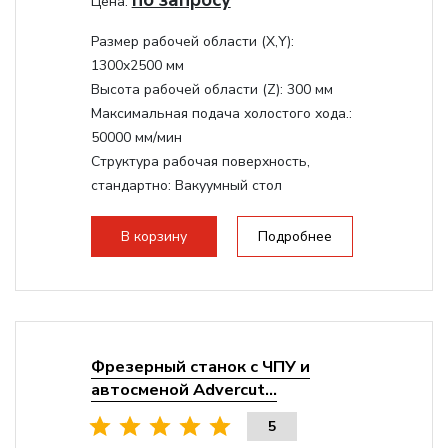
по запросу
Цена:
Размер рабочей области (Х,Y):
1300x2500 мм
Высота рабочей области (Z):
300 мм
Максимальная подача холостого хода.:
50000 мм/мин
Структура рабочая поверхность,
стандартно:
Вакуумный стол
Мощность шпинделя:
9000 Вт
Мощность инвертора:
10500 Вт
В корзину
Подробнее
Охлаждение шпинделя:
Воздушное
Фрезерный станок с ЧПУ и
автосменой Advercut...
5