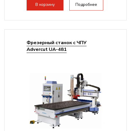
стандартно:
Вакуумный стол
В корзину
Подробнее
Цанговый патрон:
ER32
Мощность шпинделя:
9000 Вт
Фрезерный станок с ЧПУ
Advercut UA-481