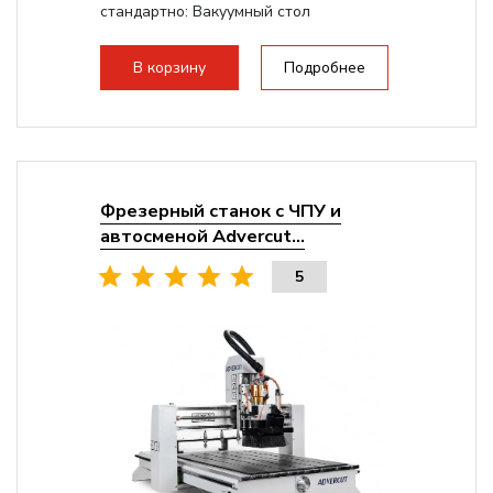
стандартно:
Вакуумный стол
Мощность шпинделя:
9000 Вт
Мощность инвертора:
10500 Вт
В корзину
Подробнее
Охлаждение шпинделя:
Воздушное
Фрезерный станок с ЧПУ и
автосменой Advercut...
5