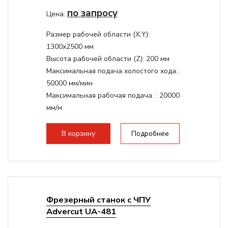
по запросу
Цена:
Размер рабочей области (Х,Y):
1300x2500 мм
Высота рабочей области (Z):
200 мм
Максимальная подача холостого хода.:
50000 мм/мин
Максимальная рабочая подача. :
20000
мм/м
Структура рабочая поверхность,
стандартно:
Вакуумный стол
В корзину
Подробнее
Цанговый патрон:
ER32
Мощность шпинделя:
9000 Вт
Фрезерный станок с ЧПУ
Advercut UA-481