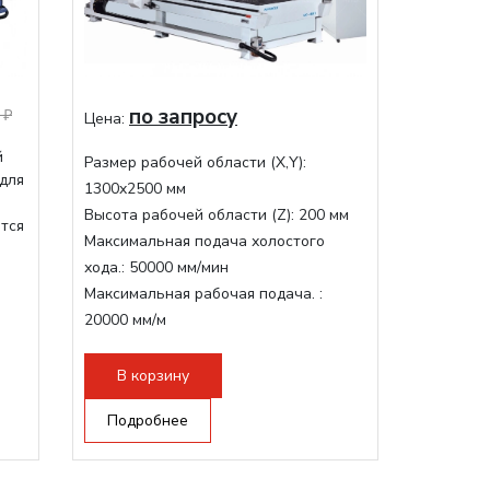
по запросу
 ₽
Цена:
й
Размер рабочей области (Х,Y):
 для
1300x2500 мм
Высота рабочей области (Z):
200 мм
ится
Максимальная подача холостого
хода.:
50000 мм/мин
Максимальная рабочая подача. :
20000 мм/м
Структура рабочая поверхность,
стандартно:
Вакуумный стол
В корзину
Цанговый патрон:
ER32
Подробнее
Мощность шпинделя:
9000 Вт