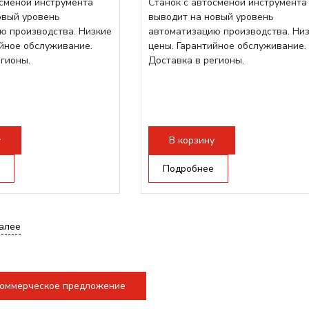
осменой инструмента
Станок с автосменой инструмента
овый уровень
выводит на новый уровень
ю производства. Низкие
автоматизацию производства. Ни
ийное обслуживание.
цены. Гарантийное обслуживание.
егионы.
Доставка в регионы.
у
В корзину
Подробнее
алее
коммерческое предложение