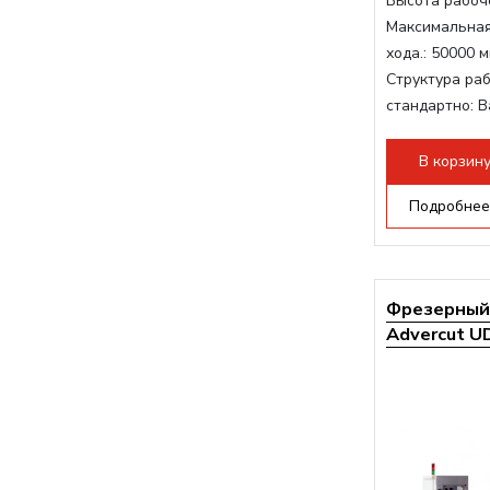
Высота рабоче
Максимальная
хода.:
50000 м
Структура раб
стандартно:
В
Мощность шп
Мощность инв
В корзин
Охлаждение 
Подробнее
Фрезерный 
Advercut UD