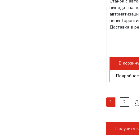
Станок с авт
выводит на н
автоматизаци
цены. Гарант
Доставка в р
В корзин
Подробнее
1
2
Д
Получить 