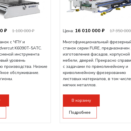
0 ₽
16 010 000 ₽
1 100 000 ₽
Цена:
17 350 000
анок с ЧПУ и
Многофункциональный фрезерны
dvercut K6090T-5ATC.
станок серии FURE, предназначен
осменой инструмента
изготовления фасадов, корпусной
овый уровень
мебели, дверей. Прекрасно справ
ю производства. Низкие
с задачами по прямолинейному и
ийное обслуживание.
криволинейному фрезерованию
егионы.
листовых материалов, в том числе
мягких металлов.
у
В корзину
Подробнее