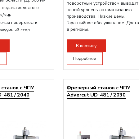
й области (Z):
300 мм
поворотным устройством выводит
 подача холостого
новый уровень автоматизацию
м/мин
производства. Низкие цены.
очая поверхность,
Гарантийное обслуживание. Дост
в регионы.
акуумный стол
инделя:
9000 Вт
ертора:
10500 Вт
у
В корзину
шпинделя:
Воздушное
Подробнее
станок с ЧПУ
Фрезерный станок с ЧПУ
-481 / 2040
Advercut UD-481 / 2030