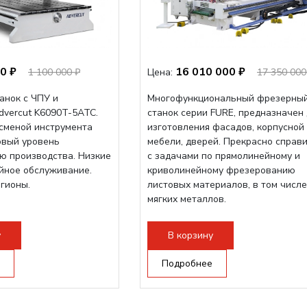
0 ₽
16 010 000 ₽
1 100 000 ₽
Цена:
17 350 000
анок с ЧПУ и
Многофункциональный фрезерны
dvercut K6090T-5ATC.
станок серии FURE, предназначен
осменой инструмента
изготовления фасадов, корпусной
овый уровень
мебели, дверей. Прекрасно справ
ю производства. Низкие
с задачами по прямолинейному и
ийное обслуживание.
криволинейному фрезерованию
егионы.
листовых материалов, в том числе
мягких металлов.
у
В корзину
Подробнее