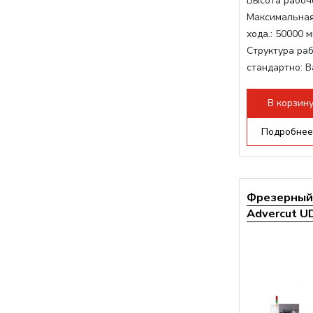
Высота рабоче
Максимальная
хода.:
50000 м
Структура раб
стандартно:
В
Мощность шп
Мощность инв
В корзин
Охлаждение 
Подробнее
Фрезерный 
Advercut UD