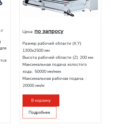
по запросу
 ₽
Цена:
й
Размер рабочей области (Х,Y):
 для
1300x2500 мм
Высота рабочей области (Z):
200 мм
ится
Максимальная подача холостого
хода.:
50000 мм/мин
Максимальная рабочая подача. :
20000 мм/м
Структура рабочая поверхность,
стандартно:
Вакуумный стол
В корзину
Цанговый патрон:
ER32
Подробнее
Мощность шпинделя:
9000 Вт