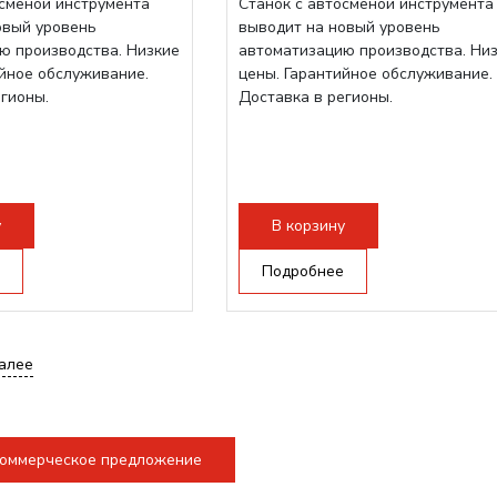
осменой инструмента
Станок с автосменой инструмента
овый уровень
выводит на новый уровень
ю производства. Низкие
автоматизацию производства. Ни
ийное обслуживание.
цены. Гарантийное обслуживание.
егионы.
Доставка в регионы.
у
В корзину
Подробнее
алее
коммерческое предложение