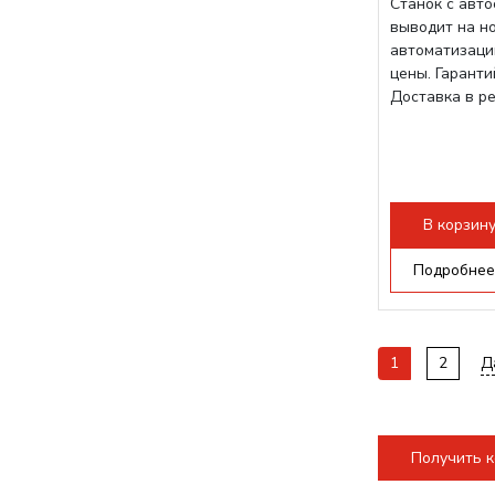
Станок с авт
выводит на н
автоматизаци
цены. Гарант
Доставка в р
В корзин
Подробнее
1
2
Д
Получить 