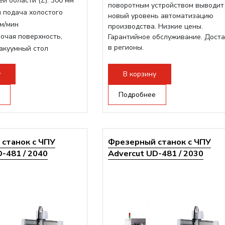
й области (Z):
300 мм
поворотным устройством выводит
 подача холостого
новый уровень автоматизацию
м/мин
производства. Низкие цены.
очая поверхность,
Гарантийное обслуживание. Дост
в регионы.
акуумный стол
инделя:
9000 Вт
ертора:
10500 Вт
у
В корзину
шпинделя:
Воздушное
Подробнее
станок с ЧПУ
Фрезерный станок с ЧПУ
-481 / 2040
Advercut UD-481 / 2030