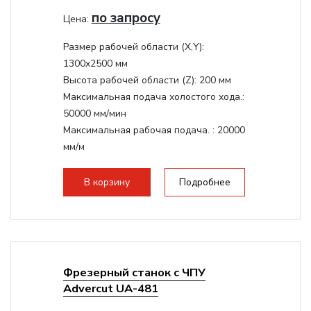
по запросу
Цена:
Размер рабочей области (Х,Y):
1300x2500 мм
Высота рабочей области (Z):
200 мм
Максимальная подача холостого хода.:
50000 мм/мин
Максимальная рабочая подача. :
20000
мм/м
Структура рабочая поверхность,
стандартно:
Вакуумный стол
В корзину
Подробнее
Цанговый патрон:
ER32
Мощность шпинделя:
9000 Вт
Фрезерный станок с ЧПУ
Advercut UA-481