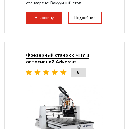
стандартно:
Вакуумный стол
Мощность шпинделя:
9000 Вт
Мощность инвертора:
10500 Вт
В корзину
Подробнее
Охлаждение шпинделя:
Воздушное
Фрезерный станок с ЧПУ и
автосменой Advercut...
5