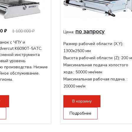
0 ₽
по запросу
1 100 000 ₽
Цена:
анок с ЧПУ и
Размер рабочей области (Х,Y):
dvercut K6090T-5ATC.
1300x2500 мм
осменой инструмента
Высота рабочей области (Z):
200 
овый уровень
Максимальная подача холостого
ю производства. Низкие
хода.:
50000 мм/мин
ийное обслуживание.
Максимальная рабочая подача. :
егионы.
20000 мм/м
Структура рабочая поверхность,
стандартно:
Вакуумный стол
у
В корзину
Цанговый патрон:
ER32
Подробнее
Мощность шпинделя:
9000 Вт