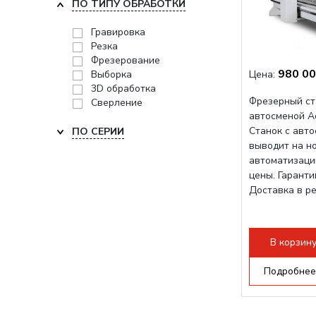
ПО ТИПУ ОБРАБОТКИ
Гравировка
Резка
Фрезерование
980 00
Выборка
Цена:
3D обработка
Фрезерный ст
Сверление
автосменой A
Станок с авт
ПО СЕРИИ
выводит на н
автоматизаци
цены. Гарант
Доставка в р
В корзин
Подробнее