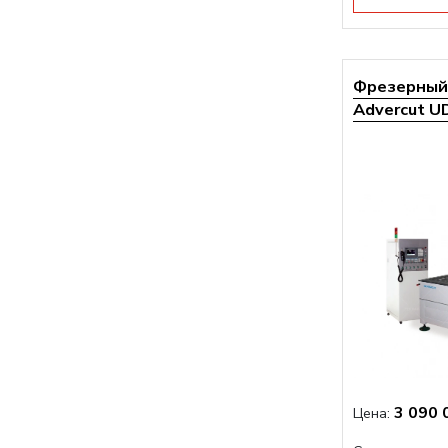
Фрезерный 
Advercut UD
3 090 
Цена: