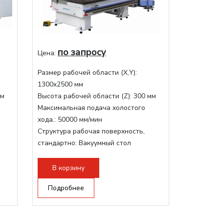
по запросу
Цена:
Размер рабочей области (Х,Y):
1300x2500 мм
мм
Высота рабочей области (Z):
300 мм
Максимальная подача холостого
хода.:
50000 мм/мин
Структура рабочая поверхность,
стандартно:
Вакуумный стол
Мощность шпинделя:
9000 Вт
Мощность инвертора:
10500 Вт
В корзину
Охлаждение шпинделя:
Воздушное
Подробнее