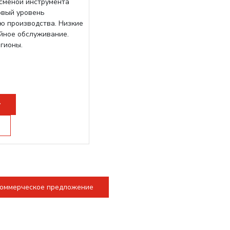
осменой инструмента
овый уровень
ю производства. Низкие
ийное обслуживание.
егионы.
у
коммерческое предложение