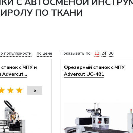
НКИ С АВТОСМЕНОЙ ИНСТРУ
ТИРОЛУ ПО ТКАНИ
по популярности
по цене
Показывать по:
12
24
36
станок с ЧПУ и
Фрезерный станок с ЧПУ
Advercut...
Advercut UС-481
5