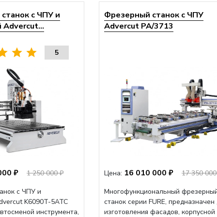
станок с ЧПУ и
Фрезерный станок с ЧПУ
Advercut...
Advercut PA/3713
5
000 ₽
16 010 000 ₽
1 250 000 ₽
Цена:
17 350 000
анок с ЧПУ и
Многофункциональный фрезерны
dvercut K6090T-5ATC
станок серии FURE, предназначен
автосменой инструмента,
изготовления фасадов, корпусной