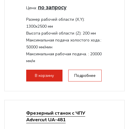
по запросу
Цена:
Размер рабочей области (Х,Y):
1300x2500 мм
Высота рабочей области (Z):
200 мм
Максимальная подача холостого хода.:
50000 мм/мин
Максимальная рабочая подача. :
20000
мм/м
Структура рабочая поверхность,
стандартно:
Вакуумный стол
В корзину
Подробнее
Цанговый патрон:
ER32
Мощность шпинделя:
9000 Вт
Фрезерный станок с ЧПУ
Advercut UA-481