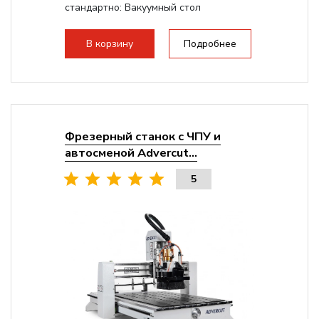
стандартно:
Вакуумный стол
Мощность шпинделя:
9000 Вт
Мощность инвертора:
10500 Вт
В корзину
Подробнее
Охлаждение шпинделя:
Воздушное
Фрезерный станок с ЧПУ и
автосменой Advercut...
5