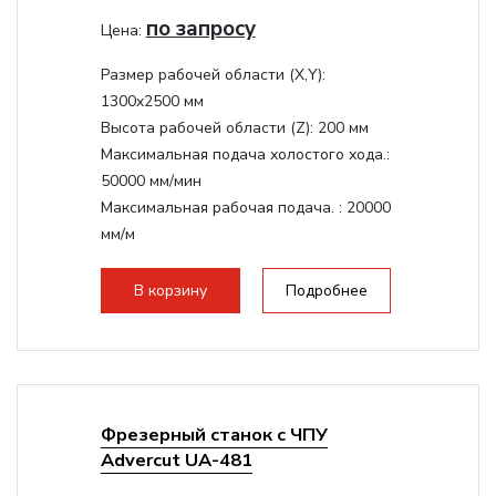
по запросу
Цена:
Размер рабочей области (Х,Y):
1300x2500 мм
Высота рабочей области (Z):
200 мм
Максимальная подача холостого хода.:
50000 мм/мин
Максимальная рабочая подача. :
20000
мм/м
Структура рабочая поверхность,
стандартно:
Вакуумный стол
В корзину
Подробнее
Цанговый патрон:
ER32
Мощность шпинделя:
9000 Вт
Фрезерный станок с ЧПУ
Advercut UA-481