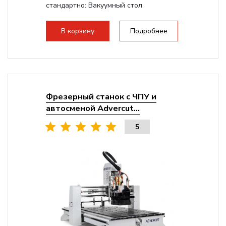
стандартно:
Вакуумный стол
Мощность шпинделя:
9000 Вт
Мощность инвертора:
10500 Вт
В корзину
Подробнее
Охлаждение шпинделя:
Воздушное
Фрезерный станок с ЧПУ и
автосменой Advercut...
5