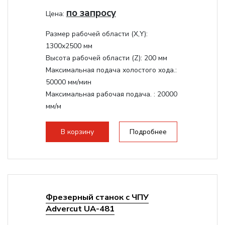
по запросу
Цена:
Размер рабочей области (Х,Y):
1300x2500 мм
Высота рабочей области (Z):
200 мм
Максимальная подача холостого хода.:
50000 мм/мин
Максимальная рабочая подача. :
20000
мм/м
Структура рабочая поверхность,
стандартно:
Вакуумный стол
В корзину
Подробнее
Цанговый патрон:
ER32
Мощность шпинделя:
9000 Вт
Фрезерный станок с ЧПУ
Advercut UA-481