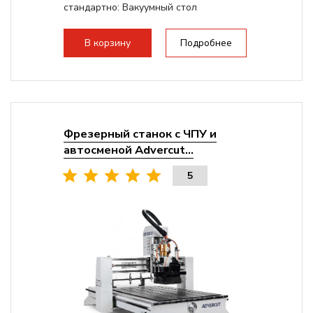
стандартно:
Вакуумный стол
Мощность шпинделя:
9000 Вт
Мощность инвертора:
10500 Вт
В корзину
Подробнее
Охлаждение шпинделя:
Воздушное
Фрезерный станок с ЧПУ и
автосменой Advercut...
5