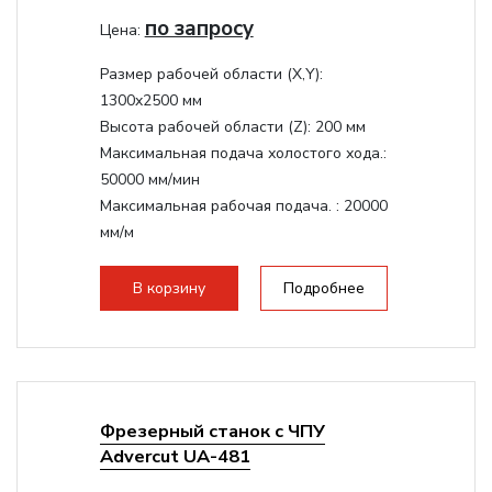
по запросу
Цена:
Размер рабочей области (Х,Y):
1300x2500 мм
Высота рабочей области (Z):
200 мм
Максимальная подача холостого хода.:
50000 мм/мин
Максимальная рабочая подача. :
20000
мм/м
Структура рабочая поверхность,
стандартно:
Вакуумный стол
В корзину
Подробнее
Цанговый патрон:
ER32
Мощность шпинделя:
9000 Вт
Фрезерный станок с ЧПУ
Advercut UA-481