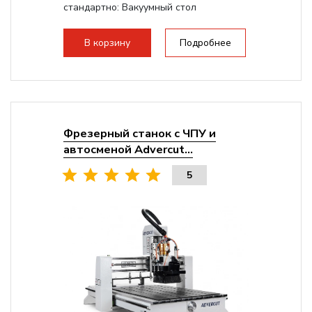
стандартно:
Вакуумный стол
Мощность шпинделя:
9000 Вт
Мощность инвертора:
10500 Вт
В корзину
Подробнее
Охлаждение шпинделя:
Воздушное
Фрезерный станок с ЧПУ и
автосменой Advercut...
5