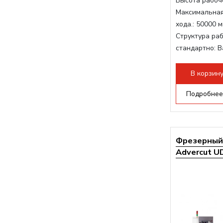
Высота рабоче
Максимальная
хода.:
50000 м
Структура раб
стандартно:
В
Мощность шп
Мощность инв
В корзин
Охлаждение 
Подробнее
Фрезерный 
Advercut UD