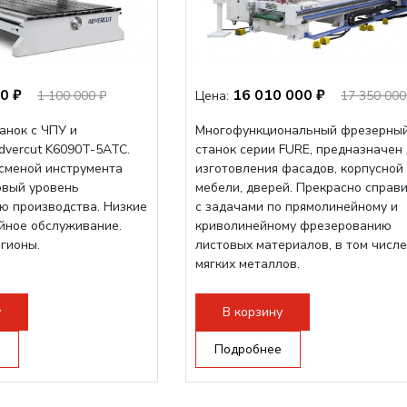
0 ₽
16 010 000 ₽
1 100 000 ₽
Цена:
17 350 000
анок с ЧПУ и
Многофункциональный фрезерны
dvercut K6090T-5ATC.
станок серии FURE, предназначен
осменой инструмента
изготовления фасадов, корпусной
овый уровень
мебели, дверей. Прекрасно справ
ю производства. Низкие
с задачами по прямолинейному и
ийное обслуживание.
криволинейному фрезерованию
егионы.
листовых материалов, в том числе
мягких металлов.
у
В корзину
Подробнее