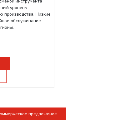
осменой инструмента
овый уровень
ю производства. Низкие
ийное обслуживание.
егионы.
у
коммерческое предложение