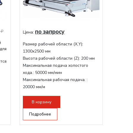
по запросу
 ₽
Цена:
й
Размер рабочей области (Х,Y):
 для
1300x2500 мм
Высота рабочей области (Z):
200 мм
ится
Максимальная подача холостого
хода.:
50000 мм/мин
Максимальная рабочая подача. :
20000 мм/м
Структура рабочая поверхность,
стандартно:
Вакуумный стол
В корзину
Цанговый патрон:
ER32
Подробнее
Мощность шпинделя:
9000 Вт