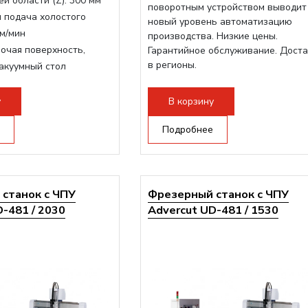
й области (Z):
300 мм
поворотным устройством выводит
 подача холостого
новый уровень автоматизацию
м/мин
производства. Низкие цены.
очая поверхность,
Гарантийное обслуживание. Дост
в регионы.
акуумный стол
инделя:
9000 Вт
ертора:
10500 Вт
у
В корзину
шпинделя:
Воздушное
Подробнее
станок с ЧПУ
Фрезерный станок с ЧПУ
-481 / 2030
Advercut UD-481 / 1530