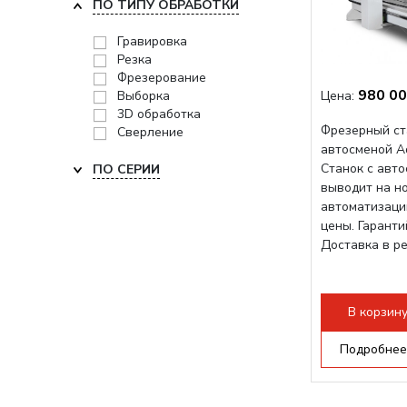
ПО ТИПУ ОБРАБОТКИ
Гравировка
Резка
Фрезерование
980 00
Выборка
Цена:
3D обработка
Фрезерный ст
Сверление
автосменой A
Станок с авт
ПО СЕРИИ
выводит на н
автоматизаци
цены. Гарант
Доставка в р
В корзин
Подробнее