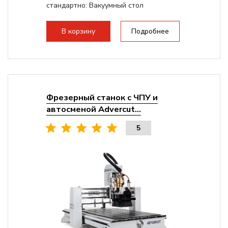
стандартно:
Вакуумный стол
Мощность шпинделя:
9000 Вт
Мощность инвертора:
10500 Вт
В корзину
Подробнее
Охлаждение шпинделя:
Воздушное
Фрезерный станок с ЧПУ и
автосменой Advercut...
5