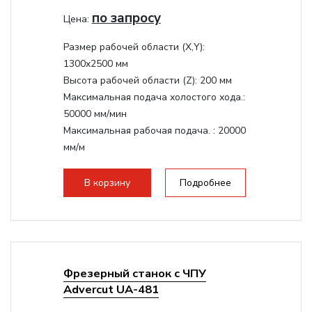
по запросу
Цена:
Размер рабочей области (Х,Y):
1300x2500 мм
Высота рабочей области (Z):
200 мм
Максимальная подача холостого хода.:
50000 мм/мин
Максимальная рабочая подача. :
20000
мм/м
Структура рабочая поверхность,
стандартно:
Вакуумный стол
В корзину
Подробнее
Цанговый патрон:
ER32
Мощность шпинделя:
9000 Вт
Фрезерный станок с ЧПУ
Advercut UA-481