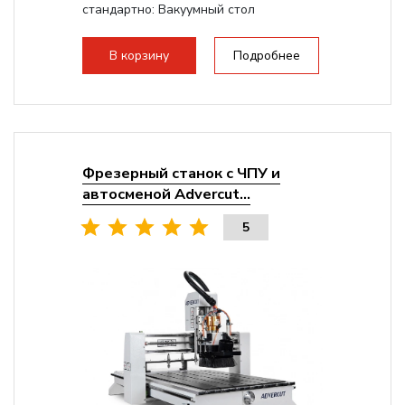
стандартно:
Вакуумный стол
Мощность шпинделя:
9000 Вт
Мощность инвертора:
10500 Вт
В корзину
Подробнее
Охлаждение шпинделя:
Воздушное
Фрезерный станок с ЧПУ и
автосменой Advercut...
5