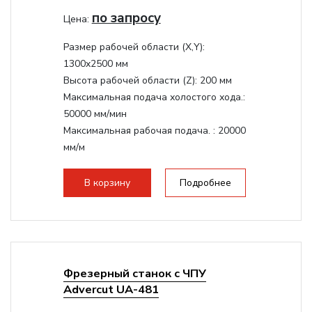
по запросу
Цена:
Размер рабочей области (Х,Y):
1300x2500 мм
Высота рабочей области (Z):
200 мм
Максимальная подача холостого хода.:
50000 мм/мин
Максимальная рабочая подача. :
20000
мм/м
Структура рабочая поверхность,
стандартно:
Вакуумный стол
В корзину
Подробнее
Цанговый патрон:
ER32
Мощность шпинделя:
9000 Вт
Фрезерный станок с ЧПУ
Advercut UA-481