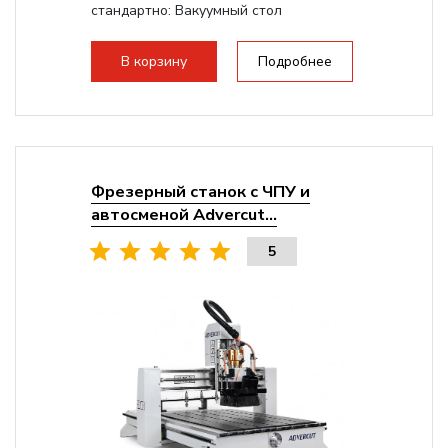
стандартно:
Вакуумный стол
Мощность шпинделя:
9000 Вт
Мощность инвертора:
10500 Вт
В корзину
Подробнее
Охлаждение шпинделя:
Воздушное
Фрезерный станок с ЧПУ и
автосменой Advercut...
5