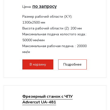
по запросу
Цена:
Размер рабочей области (Х,Y):
1300x2500 мм
Высота рабочей области (Z):
200 мм
Максимальная подача холостого хода.:
50000 мм/мин
Максимальная рабочая подача. :
20000
мм/м
Структура рабочая поверхность,
стандартно:
Вакуумный стол
В корзину
Подробнее
Цанговый патрон:
ER32
Мощность шпинделя:
9000 Вт
Фрезерный станок с ЧПУ
Advercut UA-481