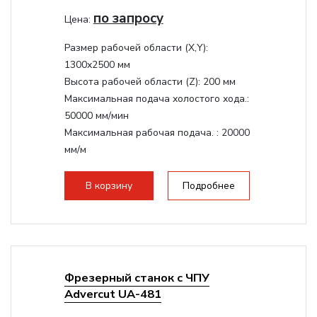
по запросу
Цена:
Размер рабочей области (Х,Y):
1300x2500 мм
Высота рабочей области (Z):
200 мм
Максимальная подача холостого хода.:
50000 мм/мин
Максимальная рабочая подача. :
20000
мм/м
Структура рабочая поверхность,
стандартно:
Вакуумный стол
В корзину
Подробнее
Цанговый патрон:
ER32
Мощность шпинделя:
9000 Вт
Фрезерный станок с ЧПУ
Advercut UA-481