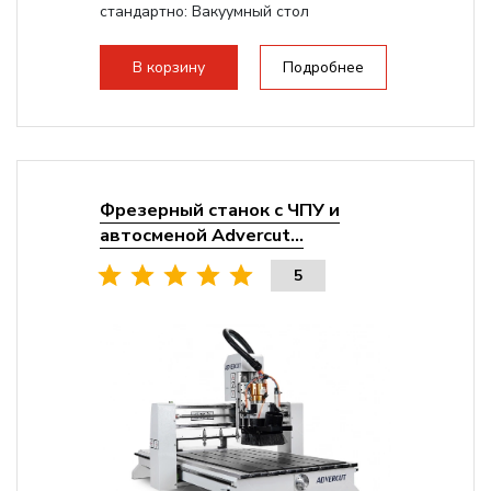
стандартно:
Вакуумный стол
Мощность шпинделя:
9000 Вт
Мощность инвертора:
10500 Вт
В корзину
Подробнее
Охлаждение шпинделя:
Воздушное
Фрезерный станок с ЧПУ и
автосменой Advercut...
5