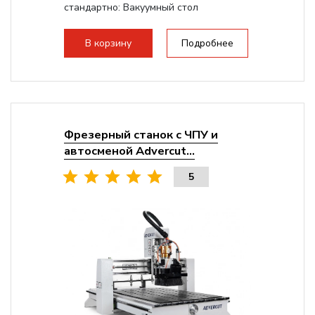
стандартно:
Вакуумный стол
Мощность шпинделя:
9000 Вт
Мощность инвертора:
10500 Вт
В корзину
Подробнее
Охлаждение шпинделя:
Воздушное
Фрезерный станок с ЧПУ и
автосменой Advercut...
5