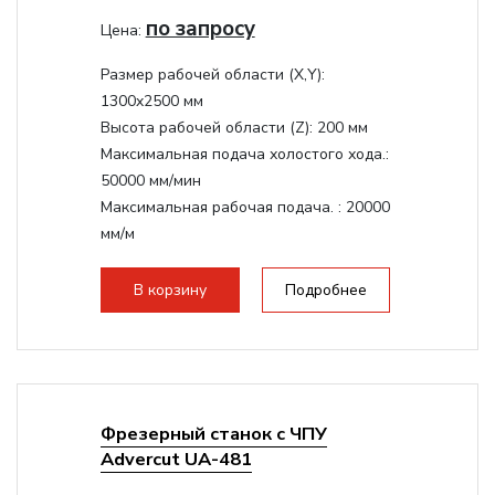
по запросу
Цена:
Размер рабочей области (Х,Y):
1300x2500 мм
Высота рабочей области (Z):
200 мм
Максимальная подача холостого хода.:
50000 мм/мин
Максимальная рабочая подача. :
20000
мм/м
Структура рабочая поверхность,
стандартно:
Вакуумный стол
В корзину
Подробнее
Цанговый патрон:
ER32
Мощность шпинделя:
9000 Вт
Фрезерный станок с ЧПУ
Advercut UA-481