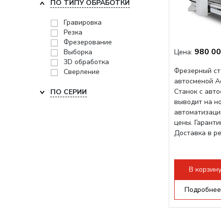
ПО ТИПУ ОБРАБОТКИ
Гравировка
Резка
Фрезерование
980 00
Выборка
Цена:
3D обработка
Фрезерный ст
Сверление
автосменой A
Станок с авт
ПО СЕРИИ
выводит на н
автоматизаци
цены. Гарант
Доставка в р
В корзин
Подробнее