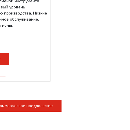
осменой инструмента
овый уровень
ю производства. Низкие
ийное обслуживание.
егионы.
у
коммерческое предложение