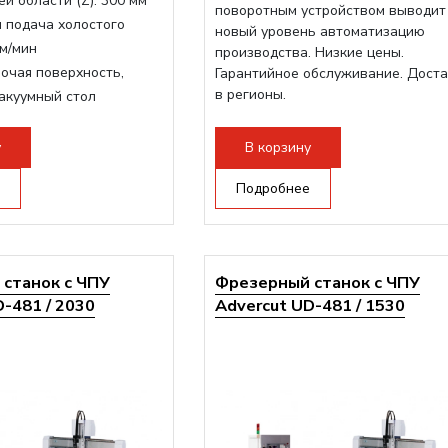
й области (Z):
300 мм
поворотным устройством выводит
 подача холостого
новый уровень автоматизацию
м/мин
производства. Низкие цены.
очая поверхность,
Гарантийное обслуживание. Дост
в регионы.
акуумный стол
инделя:
9000 Вт
ертора:
10500 Вт
у
В корзину
шпинделя:
Воздушное
Подробнее
станок с ЧПУ
Фрезерный станок с ЧПУ
-481 / 2030
Advercut UD-481 / 1530