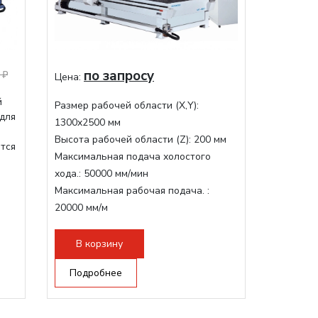
по запросу
 ₽
Цена:
й
Размер рабочей области (Х,Y):
 для
1300x2500 мм
Высота рабочей области (Z):
200 мм
ится
Максимальная подача холостого
хода.:
50000 мм/мин
Максимальная рабочая подача. :
20000 мм/м
Структура рабочая поверхность,
стандартно:
Вакуумный стол
В корзину
Цанговый патрон:
ER32
Подробнее
Мощность шпинделя:
9000 Вт