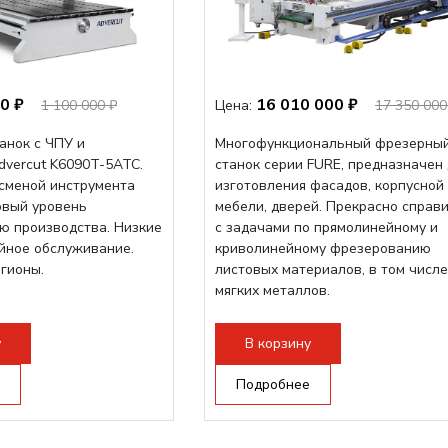
0 ₽
16 010 000 ₽
1 100 000 ₽
Цена:
17 350 000
анок с ЧПУ и
Многофункциональный фрезерны
dvercut K6090T-5ATC.
станок серии FURE, предназначен
осменой инструмента
изготовления фасадов, корпусной
овый уровень
мебели, дверей. Прекрасно справ
ю производства. Низкие
с задачами по прямолинейному и
ийное обслуживание.
криволинейному фрезерованию
егионы.
листовых материалов, в том числе
мягких металлов.
у
В корзину
Подробнее