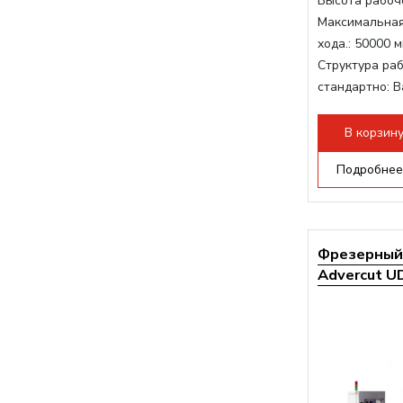
Высота рабоче
Максимальная
хода.:
50000 м
Структура раб
стандартно:
В
Мощность шп
Мощность инв
В корзин
Охлаждение 
Подробнее
Фрезерный 
Advercut UD