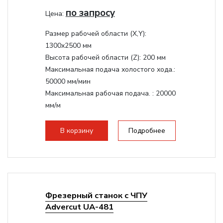
по запросу
Цена:
Размер рабочей области (Х,Y):
1300x2500 мм
Высота рабочей области (Z):
200 мм
Максимальная подача холостого хода.:
50000 мм/мин
Максимальная рабочая подача. :
20000
мм/м
Структура рабочая поверхность,
стандартно:
Вакуумный стол
В корзину
Подробнее
Цанговый патрон:
ER32
Мощность шпинделя:
9000 Вт
Фрезерный станок с ЧПУ
Advercut UA-481