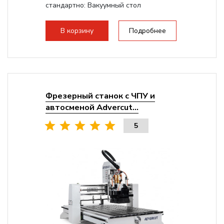
стандартно:
Вакуумный стол
Мощность шпинделя:
9000 Вт
Мощность инвертора:
10500 Вт
В корзину
Подробнее
Охлаждение шпинделя:
Воздушное
Фрезерный станок с ЧПУ и
автосменой Advercut...
5