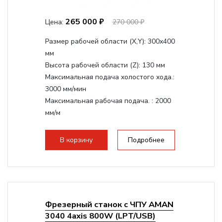
265 000 ₽
Цена:
270 000 ₽
Размер рабочей области (Х,Y):
300x400
мм
Высота рабочей области (Z):
130 мм
Максимальная подача холостого хода.:
3000 мм/мин
Максимальная рабочая подача. :
2000
мм/м
Структура рабочая поверхность,
стандартно:
Т-слот
В корзину
Подробнее
Цанговый патрон:
ER11
Мощность шпинделя:
1500 Вт
Фрезерный станок с ЧПУ AMAN
3040 4axis 800W (LPT/USB)