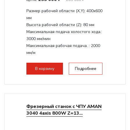
Размер рабочей области (Х,Y):
400x600
мм
Высота рабочей области (Z):
80 мм
Максимальная подача холостого хода.:
3000 мм/мин
Максимальная рабочая подача. :
2000
мм/м
Структура рабочая поверхность,
стандартно:
Т-слот
В корзину
Подробнее
Цанговый патрон:
ER11
Мощность шпинделя:
800 Вт
Фрезерный станок с ЧПУ AMAN
3040 4axis 800W Z=13...