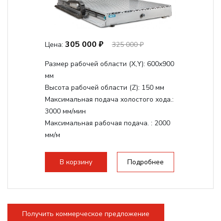
305 000 ₽
Цена:
325 000 ₽
Размер рабочей области (Х,Y):
600x900
мм
Высота рабочей области (Z):
150 мм
Максимальная подача холостого хода.:
3000 мм/мин
Максимальная рабочая подача. :
2000
мм/м
Структура рабочая поверхность,
стандартно:
Т-слот
В корзину
Подробнее
Цанговый патрон:
ER20
Мощность шпинделя:
2200 Вт
Получить коммерческое предложение