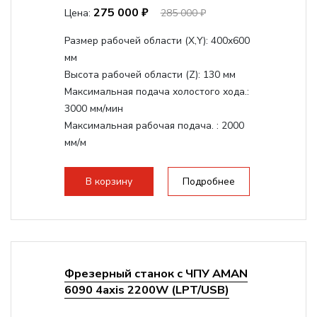
275 000 ₽
Цена:
285 000 ₽
Размер рабочей области (Х,Y):
400x600
мм
Высота рабочей области (Z):
130 мм
Максимальная подача холостого хода.:
3000 мм/мин
Максимальная рабочая подача. :
2000
мм/м
Структура рабочая поверхность,
стандартно:
Т-слот
В корзину
Подробнее
Цанговый патрон:
ER11
Мощность шпинделя:
800 Вт
Фрезерный станок с ЧПУ AMAN
6090 4axis 2200W (LPT/USB)