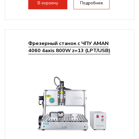
стандартно:
Т-слот
В корзину
Подробнее
Цанговый патрон:
ER11
Мощность шпинделя:
800 Вт
Фрезерный станок с ЧПУ AMAN
4060 4axis 800W z=13 (LPT/USB)