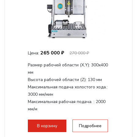
265 000 ₽
Цена:
270 000 ₽
Размер рабочей области (Х,Y):
300x400
мм
Высота рабочей области (Z):
130 мм
Максимальная подача холостого хода.:
3000 мм/мин
Максимальная рабочая подача. :
2000
мм/м
Структура рабочая поверхность,
стандартно:
Т-слот
В корзину
Подробнее
Цанговый патрон:
ER11