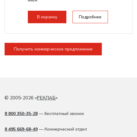
мм/м
Структура рабочая поверхность,
стандартно:
Т-слот
В корзину
Подробнее
Цанговый патрон:
ER20
Мощность шпинделя:
2200 Вт
Получить коммерческое предложение
© 2005-2026 «
РЕКЛАБ
»
8 800 350-35-28
— бесплатный звонок
8 495 669-68-49
— Коммерческий отдел