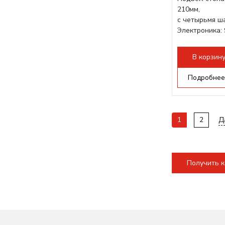
210мм,
с четырьмя ш
Электроника: 
Проводка: Hel
Разборная кон
В корзин
Подробнее
1
2
Д
Получить 