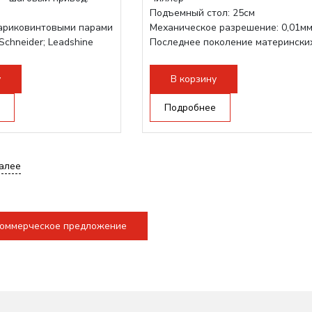
Подъемный стол: 25см
ариковинтовыми парами
Механическое разрешение: 0,01м
Schneider; Leadshine
Последнее поколение матерински
ukabel (Германия)
плат Ruida
струкция, для 70см...
Разборная...
у
В корзину
Подробнее
алее
коммерческое предложение