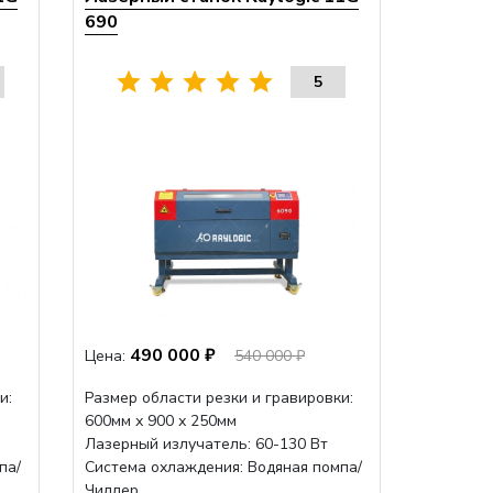
690
5
490 000 ₽
Цена:
540 000 ₽
и:
Размер области резки и гравировки:
600мм х 900 х 250мм
Лазерный излучатель: 60-130 Вт
па/
Система охлаждения: Водяная помпа/
Чиллер