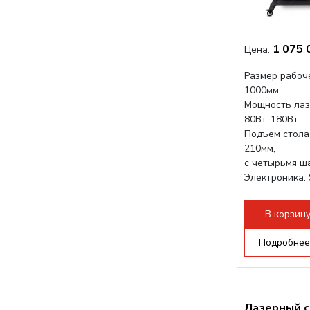
1 075 
Цена:
Размер рабоч
1000мм
Мощность лаз
80Вт-180Вт
Подъем стола
210мм,
с четырьмя ш
Электроника: 
Проводка: Hel
Разборная кон
В корзин
Подробнее
Лазерный с