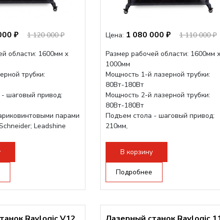
000 ₽
1 080 000 ₽
1 120 000 ₽
Цена:
1 110 000 ₽
ей области: 1600мм x
Размер рабочей области: 1600мм 
1000мм
ерной трубки:
Мощность 1-й лазерной трубки:
80Вт-180Вт
 - шаговый привод:
Мощность 2-й лазерной трубки:
80Вт-180Вт
ариковинтовыми парами
Подъем стола - шаговый привод:
Schneider; Leadshine
210мм,
ukabel (Германия)
с четырьмя шариковинтовыми па
струкция, для 70см...
Электроника: Schneider; Leadshine
у
В корзину
Проводка:...
Подробнее
танок Raylogic V12
Лазерный станок Raylogic 1