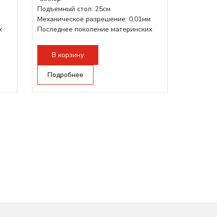
Подъемный стол: 25см
м
Механическое разрешение: 0,01мм
х
Последнее поколение материнских
плат Ruida
Разборная конструкция,...
В корзину
Подробнее