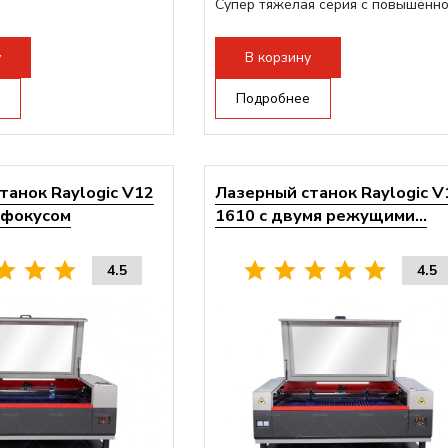
Супер тяжелая серия с повышенн
прочностью
у
В корзину
Подробнее
танок Raylogic V12
Лазерный станок Raylogic V
офокусом
1610 с двумя режущими...
4.5
4.5