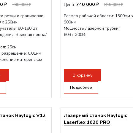
0 ₽
740 000 ₽
780 000 ₽
Цена:
849 000 ₽
и резки и гравировки:
Размер рабочей области: 1300мм 
0 х 250мм
900мм
учатель: 80-180 Вт
Мощность лазерной трубки:
ждения: Водяная помпа/
80Вт-300Вт
ол: 25см
 разрешение: 0,01мм
коление материнских
у
В корзину
Подробнее
танок Raylogic V12
Лазерный станок Raylogic
Laserflex 1620 PRO