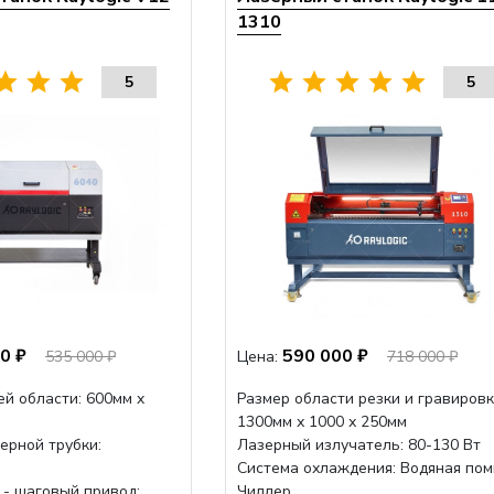
1310
5
5
0 ₽
590 000 ₽
535 000 ₽
Цена:
718 000 ₽
й области: 600мм x
Размер области резки и гравировк
1300мм х 1000 х 250мм
ерной трубки:
Лазерный излучатель: 80-130 Вт
Система охлаждения: Водяная пом
 - шаговый привод:
Чиллер