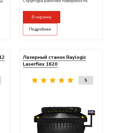
Структура рабочей поверхности,
ой
стандартно:
Металлические соты на
каркасе
В корзину
Дисплей:
3.5" Цветной TFT LCD
Подъемный стол(ось Z):
Подробнее
Винтовой на
асинхронном моторе
Сквозной стол:
Верхнее отверстие -
20мм, Нижнее отверстие - 200мм
12
Лазерный станок Raylogic
Laserflex 1620
5