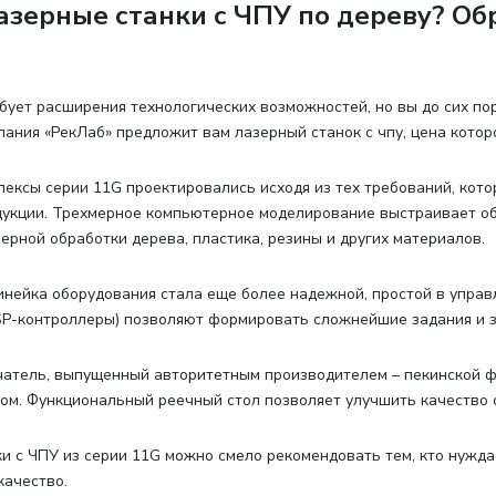
азерные станки с ЧПУ по дереву? Об
бует расширения технологических возможностей, но вы до сих по
пания «РекЛаб» предложит вам лазерный станок с чпу, цена котор
ексы серии 11G проектировались исходя из тех требований, кот
укции. Трехмерное компьютерное моделирование выстраивает об
ерной обработки дерева, пластика, резины и других материалов.
нейка оборудования стала еще более надежной, простой в упра
P-контроллеры) позволяют формировать сложнейшие задания и з
атель, выпущенный авторитетным производителем – пекинской ф
ом. Функциональный реечный стол позволяет улучшить качество 
и с ЧПУ из серии 11G можно смело рекомендовать тем, кто нужд
качество.