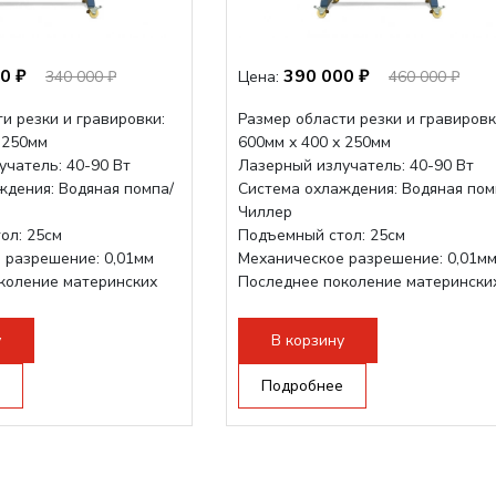
0 ₽
390 000 ₽
340 000 ₽
Цена:
460 000 ₽
и резки и гравировки:
Размер области резки и гравировк
 250мм
600мм х 400 х 250мм
учатель: 40-90 Вт
Лазерный излучатель: 40-90 Вт
ждения: Водяная помпа/
Система охлаждения: Водяная пом
Чиллер
ол: 25см
Подъемный стол: 25см
 разрешение: 0,01мм
Механическое разрешение: 0,01м
коление материнских
Последнее поколение матерински
плат Ruida
трукция,...
Разборная конструкция,...
у
В корзину
Подробнее