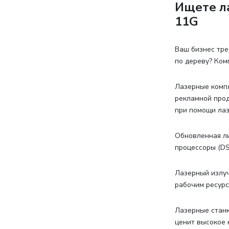
Ищете л
11G
Ваш бизнес тре
по дереву? Ком
Лазерные компл
рекламной прод
при помощи лаз
Обновленная ли
процессоры (DS
Лазерный излуч
рабочим ресурс
Лазерные станк
ценит высокое 