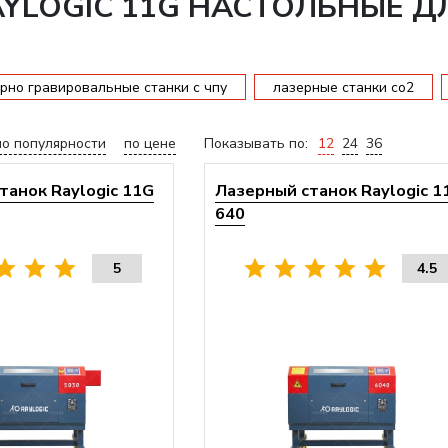
AYLOGIC 11G НАСТОЛЬНЫЕ 
рно гравировальные станки с чпу
лазерные станки со2
по популярности
по цене
Показывать по:
12
24
36
танок Raylogic 11G
Лазерный станок Raylogic 1
640
5
4.5