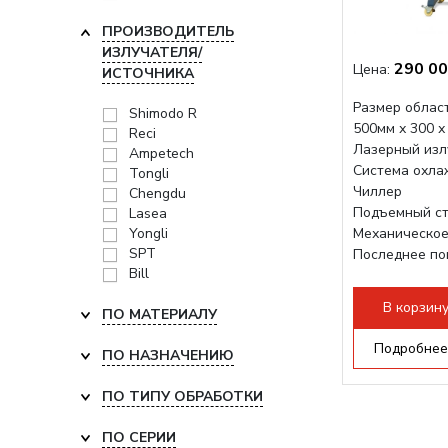
ПРОИЗВОДИТЕЛЬ
ИЗЛУЧАТЕЛЯ/
290 00
Цена:
ИСТОЧНИКА
Размер област
Shimodo R
500мм х 300 х
Reci
Лазерный изл
Ampetech
Система охла
Tongli
Чиллер
Chengdu
Подъемный ст
Lasea
Yongli
Механическое
SPT
Последнее по
Bill
плат Ruida
Разборная конс
В корзин
ПО МАТЕРИАЛУ
Подробнее
ПО НАЗНАЧЕНИЮ
ПО ТИПУ ОБРАБОТКИ
ПО СЕРИИ