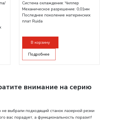
па/
Система охлаждения: Чиллер
Механическое разрешение: 0,01мм
Последнее поколение материнских
м
плат Ruida
х
В корзину
Подробнее
ратите внимание на серию
р не выбрали подходящий станок лазерной резки
ого вас порадует, а функциональность поразит!