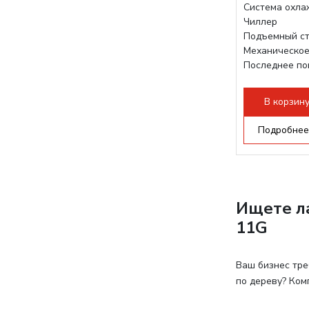
Система охла
Чиллер
Подъемный ст
Механическое
Последнее по
плат Ruida
Разборная...
В корзин
Подробнее
Ищете л
11G
Ваш бизнес тре
по дереву? Ком