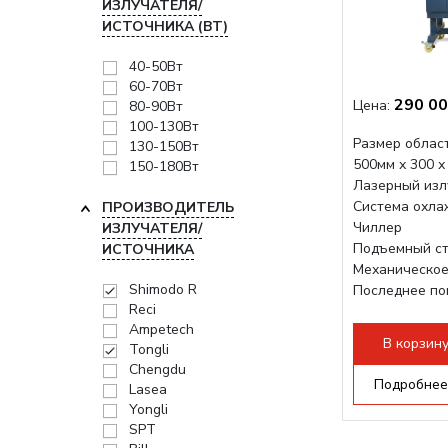
ИЗЛУЧАТЕЛЯ/
ИСТОЧНИКА (ВТ)
40-50Вт
60-70Вт
290 00
Цена:
80-90Вт
100-130Вт
Размер област
130-150Вт
500мм х 300 х
150-180Вт
Лазерный изл
Система охла
ПРОИЗВОДИТЕЛЬ
Чиллер
ИЗЛУЧАТЕЛЯ/
Подъемный ст
ИСТОЧНИКА
Механическое
Shimodo R
Последнее по
Reci
плат Ruida
Ampetech
Разборная конс
В корзин
Tongli
Chengdu
Подробнее
Lasea
Yongli
SPT