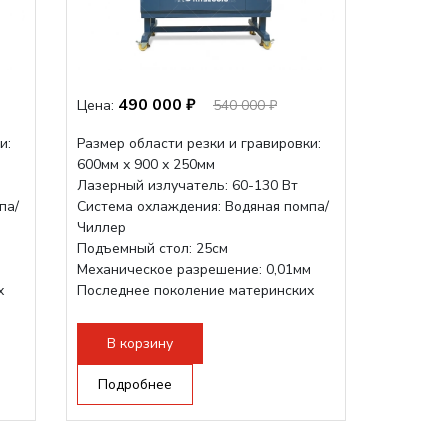
490 000 ₽
Цена:
540 000 ₽
и:
Размер области резки и гравировки:
600мм х 900 х 250мм
Лазерный излучатель: 60-130 Вт
па/
Система охлаждения: Водяная помпа/
Чиллер
Подъемный стол: 25см
м
Механическое разрешение: 0,01мм
х
Последнее поколение материнских
плат Ruida
Разборная конструкция,...
В корзину
Подробнее