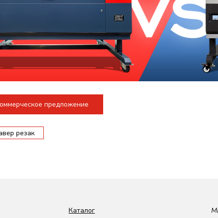
коммерческое предложение
авер резак
Каталог
М