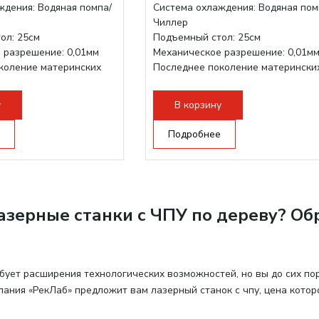
ждения: Водяная помпа/
Система охлаждения: Водяная пом
Чиллер
ол: 25см
Подъемный стол: 25см
 разрешение: 0,01мм
Механическое разрешение: 0,01м
коление материнских
Последнее поколение матерински
плат Ruida
Разборная...
у
В корзину
Подробнее
азерные станки с ЧПУ по дереву? Об
бует расширения технологических возможностей, но вы до сих по
пания «РекЛаб» предложит вам лазерный станок с чпу, цена котор