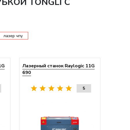
УБКОЙ TONGLI С
лазер чпу
1G
Лазерный станок Raylogic 11G
690
5