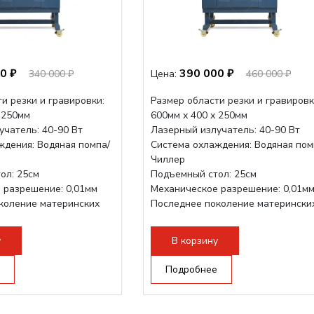
0 ₽
390 000 ₽
340 000 ₽
Цена:
460 000 ₽
и резки и гравировки:
Размер области резки и гравировк
 250мм
600мм х 400 х 250мм
учатель: 40-90 Вт
Лазерный излучатель: 40-90 Вт
ждения: Водяная помпа/
Система охлаждения: Водяная пом
Чиллер
ол: 25см
Подъемный стол: 25см
 разрешение: 0,01мм
Механическое разрешение: 0,01м
коление материнских
Последнее поколение матерински
плат Ruida
трукция,...
Разборная конструкция,...
у
В корзину
Подробнее