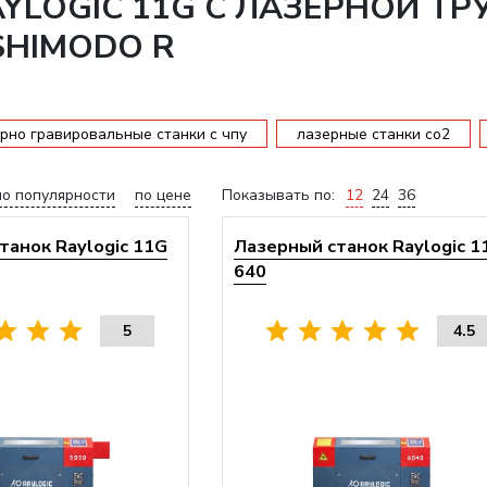
YLOGIC 11G С ЛАЗЕРНОЙ ТР
SHIMODO R
рно гравировальные станки с чпу
лазерные станки со2
по популярности
по цене
Показывать по:
12
24
36
танок Raylogic 11G
Лазерный станок Raylogic 1
640
5
4.5