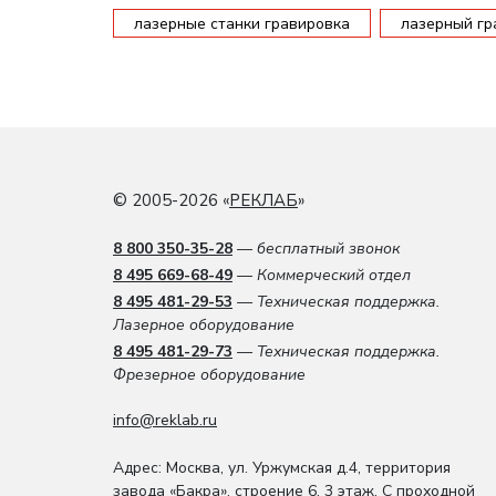
лазерные станки гравировка
лазерный гр
© 2005-2026 «
РЕКЛАБ
»
8 800 350-35-28
— бесплатный звонок
8 495 669-68-49
— Коммерческий отдел
8 495 481-29-53
— Техническая поддержка.
Лазерное оборудование
8 495 481-29-73
— Техническая поддержка.
Фрезерное оборудование
info@reklab.ru
Адрес: Москва
,
ул. Уржумская д.4
,
территория
завода «Бакра», строение 6, 3 этаж
. С проходной