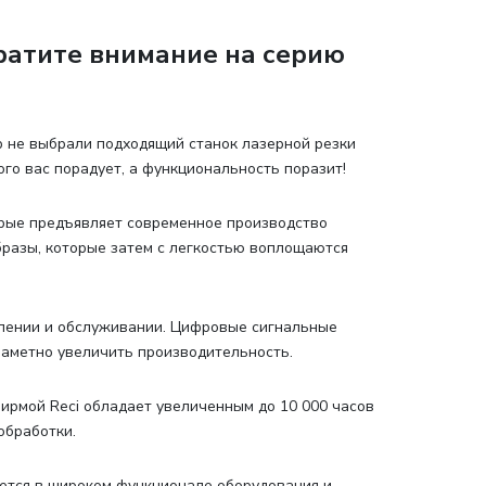
ратите внимание на серию
р не выбрали подходящий станок лазерной резки
ого вас порадует, а функциональность поразит!
орые предъявляет современное производство
разы, которые затем с легкостью воплощаются
влении и обслуживании. Цифровые сигнальные
аметно увеличить производительность.
ирмой Reci обладает увеличенным до 10 000 часов
обработки.
ается в широком функционале оборудования и