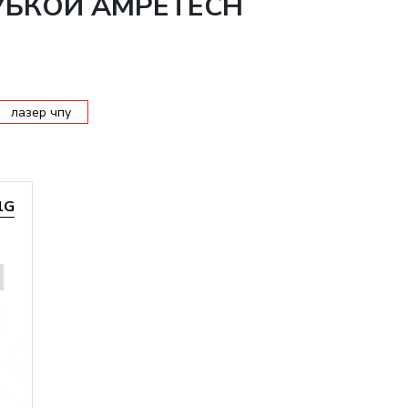
РУБКОЙ AMPETECH
лазер чпу
1G