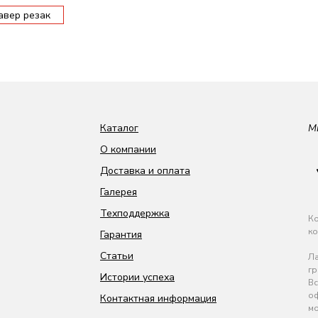
авер резак
Каталог
М
О компании
Доставка и оплата
Галерея
Техподдержка
Ко
ко
Гарантия
Статьи
Ла
гр
Истории успеха
Вс
оф
Контактная информация
мо