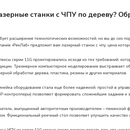
азерные станки с ЧПУ по дереву? Об
бует расширения технологических возможностей, но вы до сих по
пания «РекЛаб» предложит вам лазерный станок с чпу, цена котор
ексы серии 11G проектировались исходя из тех требований, кот
укции. Трехмерное компьютерное моделирование выстраивает об
ерной обработки дерева, пластика, резины и других материалов.
нейка оборудования стала еще более надежной, простой в упра
P-контроллеры) позволяют формировать сложнейшие задания и з
атель, выпущенный авторитетным производителем – пекинской ф
ом. Функциональный реечный стол позволяет улучшить качество 
и с ЧПУ из серии 11G можно смело рекомендовать тем, кто нужд