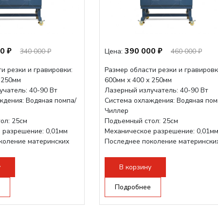
0 ₽
390 000 ₽
340 000 ₽
Цена:
460 000 ₽
и резки и гравировки:
Размер области резки и гравировк
 250мм
600мм х 400 х 250мм
учатель: 40-90 Вт
Лазерный излучатель: 40-90 Вт
ждения: Водяная помпа/
Система охлаждения: Водяная пом
Чиллер
ол: 25см
Подъемный стол: 25см
 разрешение: 0,01мм
Механическое разрешение: 0,01м
коление материнских
Последнее поколение матерински
плат Ruida
трукция,...
Разборная конструкция,...
у
В корзину
Подробнее