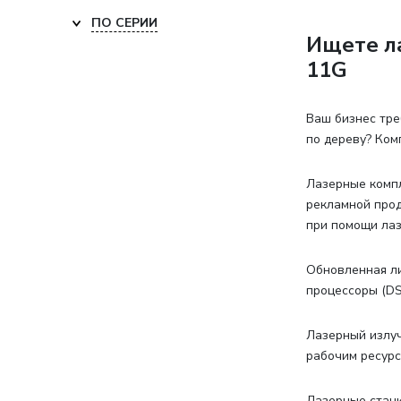
ПО СЕРИИ
Ищете л
11G
Ваш бизнес тре
по дереву? Ком
Лазерные компл
рекламной прод
при помощи лаз
Обновленная ли
процессоры (DS
Лазерный излуч
рабочим ресурс
Лазерные станк