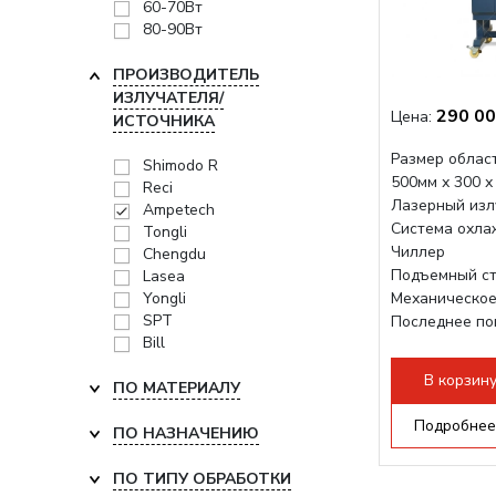
60-70Вт
80-90Вт
ПРОИЗВОДИТЕЛЬ
ИЗЛУЧАТЕЛЯ/
290 00
Цена:
ИСТОЧНИКА
Размер област
Shimodo R
500мм х 300 х
Reci
Лазерный изл
Ampetech
Система охла
Tongli
Чиллер
Chengdu
Подъемный ст
Lasea
Yongli
Механическое
SPT
Последнее по
Bill
плат Ruida
Разборная конс
В корзин
ПО МАТЕРИАЛУ
Подробнее
ПО НАЗНАЧЕНИЮ
ПО ТИПУ ОБРАБОТКИ