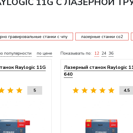
YLOGIC 11G С ЛАЗЕРНОЙ Т
рно гравировальные станки с чпу
лазерные станки со2
по популярности
по цене
Показывать по:
12
24
36
танок Raylogic 11G
Лазерный станок Raylogic 1
640
5
4.5