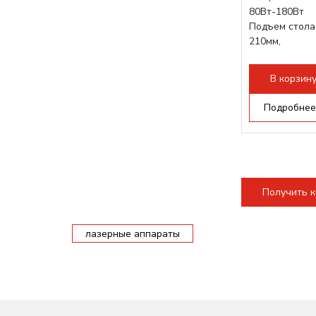
80Вт-180Вт
Подъем стола
210мм,
с четырьмя ш
Электроника: 
В корзин
Проводка:...
Подробнее
Получить 
лазерные аппараты