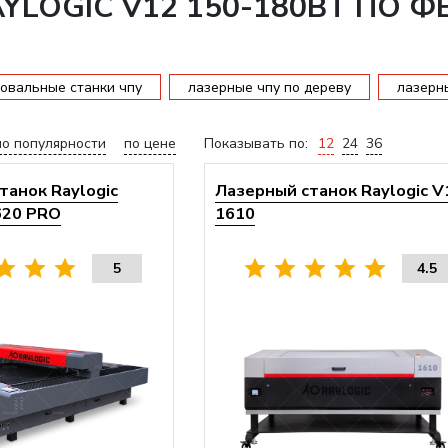
YLOGIC V12 150-180ВТ ПО Ф
овальные станки чпу
лазерные чпу по дереву
лазерн
по популярности
по цене
Показывать по:
12
24
36
танок Raylogic
Лазерный станок Raylogic V
1620 PRO
1610
5
4.5