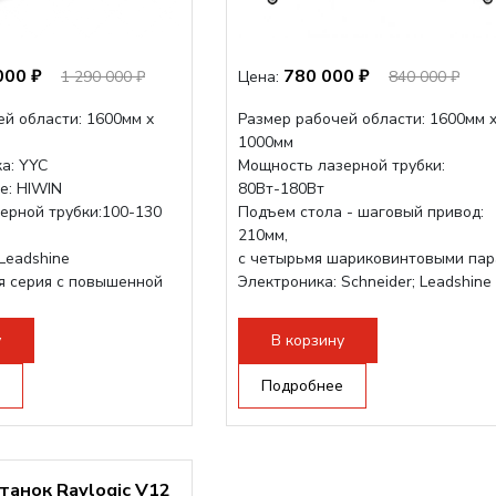
000 ₽
780 000 ₽
1 290 000 ₽
Цена:
840 000 ₽
ей области: 1600мм x
Размер рабочей области: 1600мм 
1000мм
а: YYC
Мощность лазерной трубки:
е: HIWIN
80Вт-180Вт
ерной трубки:100-130
Подъем стола - шаговый привод:
210мм,
Leadshine
с четырьмя шариковинтовыми па
я серия с повышенной
Электроника: Schneider; Leadshine
Проводка: Helukabel (Германия)
Разборная конструкция, для 70см...
у
В корзину
Подробнее
танок Raylogic V12