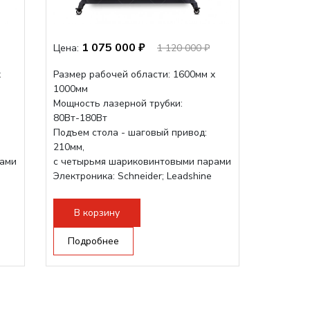
1 075 000 ₽
Цена:
1 120 000 ₽
x
Размер рабочей области: 1600мм x
1000мм
Мощность лазерной трубки:
80Вт-180Вт
Подъем стола - шаговый привод:
210мм,
рами
с четырьмя шариковинтовыми парами
Электроника: Schneider; Leadshine
Проводка: Helukabel (Германия)
Разборная конструкция, для 70см...
В корзину
Подробнее