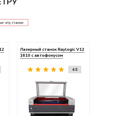
ЕТРУ
ые чпу станки
12
Лазерный станок Raylogic V12
1610 с автофокусом
4.5