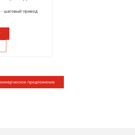
 - шаговый привод:
ариковинтовыми парами
Schneider; Leadshine
у
коммерческое предложение