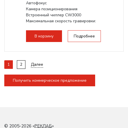
Автофокус
Камера позиционирования
Встроенный чиллер CW3000
Максимальная скорость гравировки:
1200 мм/с RF 3500 мм/с
Подъем стола - шаговый...
В корзину
Подробнее
1
2
Далее
Получить коммерческое предложение
© 2005-2026 «
РЕКЛАБ
»