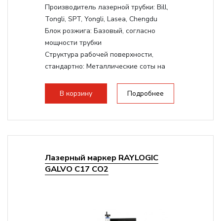
Производитель лазерной трубки:
Bill,
Tongli, SPT, Yongli, Lasea, Chengdu
Блок розжига:
Базовый, согласно
мощности трубки
Структура рабочей поверхности,
стандартно:
Металлические соты на
каркасе
Дисплей:
3.5" Цветной TFT LCD
В корзину
Подробнее
Подъемный стол(ось Z):
Винтовой на
асинхронном моторе
Сквозной стол:
Верхнее отверстие -
20мм, Нижнее отверстие - 200мм
Лазерный маркер RAYLOGIC
GALVO C17 CO2