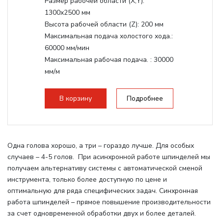
Размер рабочей области (Х,Y):
1300x2500 мм
Высота рабочей области (Z):
200 мм
Максимальная подача холостого хода.:
60000 мм/мин
Максимальная рабочая подача. :
30000
мм/м
Структура рабочая поверхность,
стандартно:
Вакуумный стол
В корзину
Подробнее
Цанговый патрон:
ER32
Мощность шпинделя:
6000 Вт
Одна голова хорошо, а три – гораздо лучше. Для особых
случаев – 4-5 голов. При асинхронной работе шпинделей мы
получаем альтернативу системы с автоматической сменой
инструмента, только более доступную по цене и
оптимальную для ряда специфических задач. Синхронная
работа шпинделей – прямое повышение производительности
за счет одновременной обработки двух и более деталей.