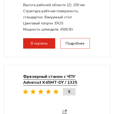
Высота рабочей области (Z):
200 мм
Структура рабочая поверхность,
стандартно:
Вакуумный стол
Цанговый патрон:
ER25
Мощность шпинделя:
4500 Вт
Мощность шпинделя,max:
9000 Вт
Мощность инвертора:
10500 Вт
В корзину
Подробнее
Фрезерный станок с ЧПУ
Advercut K45MT-DY / 1325
5