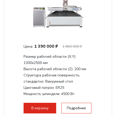
1 390 000 ₽
Цена:
1 860 000 ₽
Размер рабочей области (Х,Y):
1300x2500 мм
Высота рабочей области (Z):
200 мм
Структура рабочая поверхность,
стандартно:
Вакуумный стол
Цанговый патрон:
ER25
Мощность шпинделя:
4500 Вт
Мощность шпинделя,max:
9000 Вт
Мощность инвертора:
10500 Вт
В корзину
Подробнее