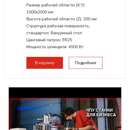
Размер рабочей области (Х,Y):
1500x2000 мм
Высота рабочей области (Z):
200 мм
Структура рабочая поверхность,
стандартно:
Вакуумный стол
Цанговый патрон:
ER25
Мощность шпинделя:
4500 Вт
Мощность шпинделя,max:
9000 Вт
Мощность инвертора:
10500 Вт
В корзину
Подробнее