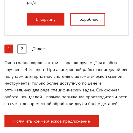
мм/м
Структура рабочая поверхность,
стандартно:
Вакуумный стол
В корзину
Подробнее
Цанговый патрон:
ER32
Мощность шпинделя:
6000 Вт
1
2
Далее
Одна голова хорошо, а три – гораздо лучше. Для особых
случаев – 4-5 голов. При асинхронной работе шпинделей мы
получаем альтернативу системы с автоматической сменой
инструмента, только более доступную по цене и
оптимальную для ряда специфических задач. Синхронная
работа шпинделей – прямое повышение производительности
за счет одновременной обработки двух и более деталей.
Получить коммерческое предложение