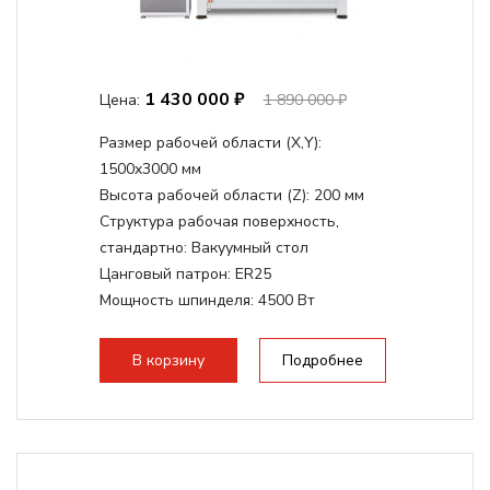
1 430 000 ₽
Цена:
1 890 000 ₽
Размер рабочей области (Х,Y):
1500x3000 мм
Высота рабочей области (Z):
200 мм
Структура рабочая поверхность,
стандартно:
Вакуумный стол
Цанговый патрон:
ER25
Мощность шпинделя:
4500 Вт
Мощность шпинделя,max:
9000 Вт
Мощность инвертора:
10500 Вт
В корзину
Подробнее