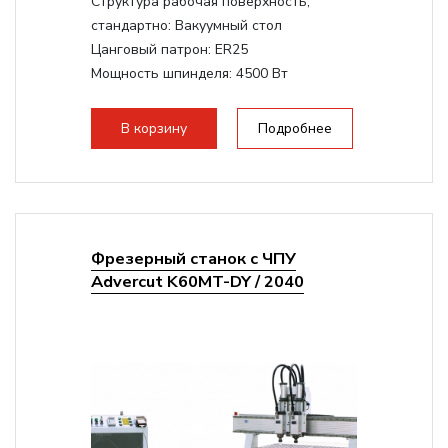
Структура рабочая поверхность,
стандартно:
Вакуумный стол
Цанговый патрон:
ER25
Мощность шпинделя:
4500 Вт
Мощность шпинделя,max:
9000 Вт
Мощность инвертора:
10500 Вт
В корзину
Подробнее
Фрезерный станок с ЧПУ
Advercut K60MT-DY / 2040