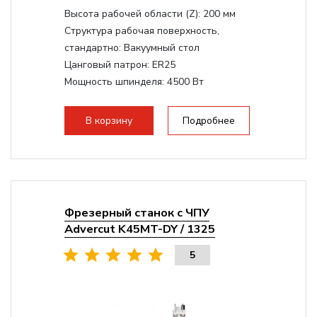
Высота рабочей области (Z):
200 мм
Структура рабочая поверхность,
стандартно:
Вакуумный стол
Цанговый патрон:
ER25
Мощность шпинделя:
4500 Вт
Мощность шпинделя,max:
9000 Вт
Мощность инвертора:
10500 Вт
В корзину
Подробнее
Фрезерный станок с ЧПУ
Advercut K45MT-DY / 1325
5