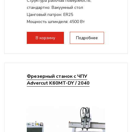
Структура рабочая поверхность,
стандартно:
Вакуумный стол
Цанговый патрон:
ER25
Мощность шпинделя:
4500 Вт
Мощность шпинделя,max:
9000 Вт
Мощность инвертора:
10500 Вт
В корзину
Подробнее
Фрезерный станок с ЧПУ
Advercut K60MT-DY / 2040