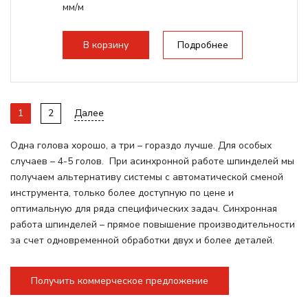
мм/м
Структура рабочая поверхность,
стандартно:
Вакуумный стол
В корзину
Подробнее
Цанговый патрон:
ER32
Мощность шпинделя:
6000 Вт
1
2
Далее
Одна голова хорошо, а три – гораздо лучше. Для особых
случаев – 4-5 голов. При асинхронной работе шпинделей мы
получаем альтернативу системы с автоматической сменой
инструмента, только более доступную по цене и
оптимальную для ряда специфических задач. Синхронная
работа шпинделей – прямое повышение производительности
за счет одновременной обработки двух и более деталей.
Получить коммерческое предложение