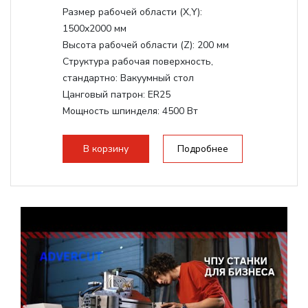
Размер рабочей области (Х,Y):
1500x2000 мм
Высота рабочей области (Z):
200 мм
Структура рабочая поверхность,
стандартно:
Вакуумный стол
Цанговый патрон:
ER25
Мощность шпинделя:
4500 Вт
Мощность шпинделя,max:
9000 Вт
Мощность инвертора:
10500 Вт
В корзину
Подробнее