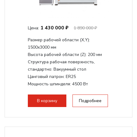
1 430 000 ₽
Цена:
1 890 000 ₽
Размер рабочей области (Х,Y):
1500x3000 мм
Высота рабочей области (Z):
200 мм
Структура рабочая поверхность,
стандартно:
Вакуумный стол
Цанговый патрон:
ER25
Мощность шпинделя:
4500 Вт
Мощность шпинделя,max:
9000 Вт
Мощность инвертора:
10500 Вт
В корзину
Подробнее