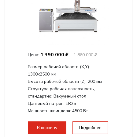
1 390 000 ₽
Цена:
1 860 000 ₽
Размер рабочей области (Х,Y):
1300x2500 мм
Высота рабочей области (Z):
200 мм
Структура рабочая поверхность,
стандартно:
Вакуумный стол
Цанговый патрон:
ER25
Мощность шпинделя:
4500 Вт
Мощность шпинделя,max:
9000 Вт
Мощность инвертора:
10500 Вт
В корзину
Подробнее