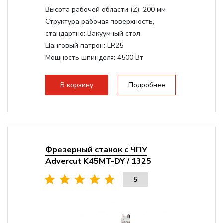
Высота рабочей области (Z):
200 мм
Структура рабочая поверхность,
стандартно:
Вакуумный стол
Цанговый патрон:
ER25
Мощность шпинделя:
4500 Вт
Мощность шпинделя,max:
9000 Вт
Мощность инвертора:
10500 Вт
В корзину
Подробнее
Фрезерный станок с ЧПУ
Advercut K45MT-DY / 1325
5