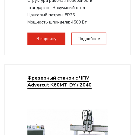
Структура рабочая поверхность,
стандартно:
Вакуумный стол
Цанговый патрон:
ER25
Мощность шпинделя:
4500 Вт
Мощность шпинделя,max:
9000 Вт
Мощность инвертора:
10500 Вт
В корзину
Подробнее
Фрезерный станок с ЧПУ
Advercut K60MT-DY / 2040