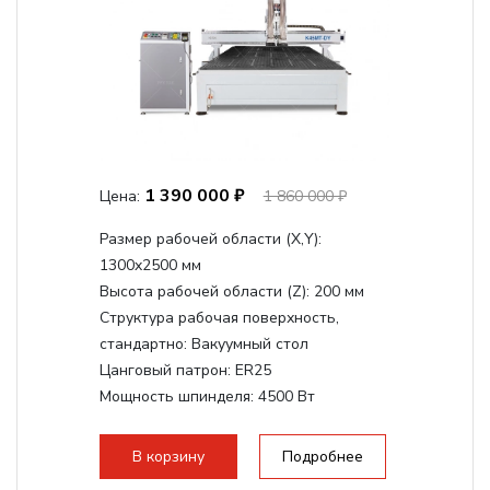
1 390 000 ₽
Цена:
1 860 000 ₽
Размер рабочей области (Х,Y):
1300x2500 мм
Высота рабочей области (Z):
200 мм
Структура рабочая поверхность,
стандартно:
Вакуумный стол
Цанговый патрон:
ER25
Мощность шпинделя:
4500 Вт
Мощность шпинделя,max:
9000 Вт
Мощность инвертора:
10500 Вт
В корзину
Подробнее