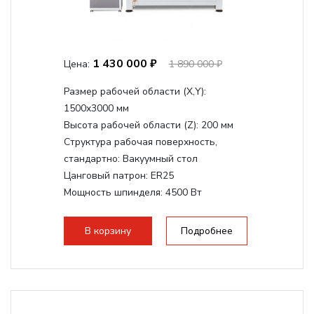
1 430 000 ₽
Цена:
1 890 000 ₽
Размер рабочей области (Х,Y):
1500x3000 мм
Высота рабочей области (Z):
200 мм
Структура рабочая поверхность,
стандартно:
Вакуумный стол
Цанговый патрон:
ER25
Мощность шпинделя:
4500 Вт
Мощность шпинделя,max:
9000 Вт
Мощность инвертора:
10500 Вт
В корзину
Подробнее