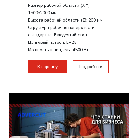
Размер рабочей области (Х,Y):
1500x2000 мм
Высота рабочей области (Z):
200 мм
Структура рабочая поверхность,
стандартно:
Вакуумный стол
Цанговый патрон:
ER25
Мощность шпинделя:
4500 Вт
Мощность шпинделя,max:
9000 Вт
Мощность инвертора:
10500 Вт
В корзину
Подробнее