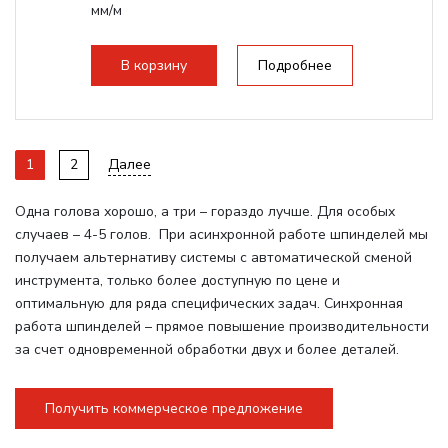
мм/м
Структура рабочая поверхность,
стандартно:
Вакуумный стол
В корзину
Подробнее
Цанговый патрон:
ER32
Мощность шпинделя:
6000 Вт
1
2
Далее
Одна голова хорошо, а три – гораздо лучше. Для особых
случаев – 4-5 голов. При асинхронной работе шпинделей мы
получаем альтернативу системы с автоматической сменой
инструмента, только более доступную по цене и
оптимальную для ряда специфических задач. Синхронная
работа шпинделей – прямое повышение производительности
за счет одновременной обработки двух и более деталей.
Получить коммерческое предложение