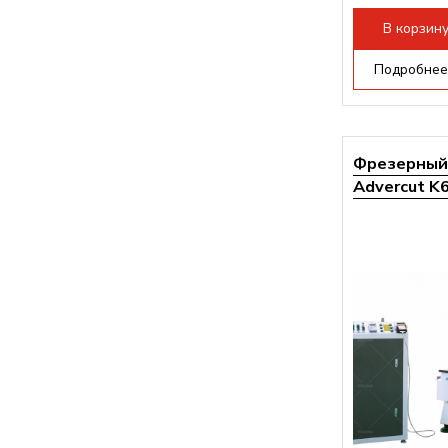
Мощность инв
В корзин
Подробнее
Фрезерный 
Advercut K