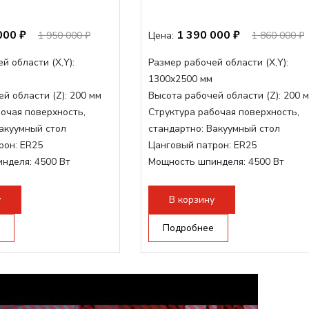
000 ₽
1 390 000 ₽
1 950 000 ₽
Цена:
1 860 000 ₽
й области (Х,Y):
Размер рабочей области (Х,Y):
1300x2500 мм
й области (Z):
200 мм
Высота рабочей области (Z):
200 
очая поверхность,
Структура рабочая поверхность,
акуумный стол
стандартно:
Вакуумный стол
рон:
ER25
Цанговый патрон:
ER25
инделя:
4500 Вт
Мощность шпинделя:
4500 Вт
нделя,max:
9000 Вт
Мощность шпинделя,max:
9000 Вт
ертора:
10500 Вт
Мощность инвертора:
10500 Вт
у
В корзину
Подробнее