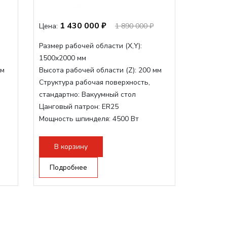
1 430 000 ₽
Цена:
1 890 000 ₽
Размер рабочей области (Х,Y):
1500x2000 мм
мм
Высота рабочей области (Z):
200 мм
Структура рабочая поверхность,
стандартно:
Вакуумный стол
Цанговый патрон:
ER25
Мощность шпинделя:
4500 Вт
Мощность шпинделя,max:
9000 Вт
Мощность инвертора:
10500 Вт
В корзину
Подробнее