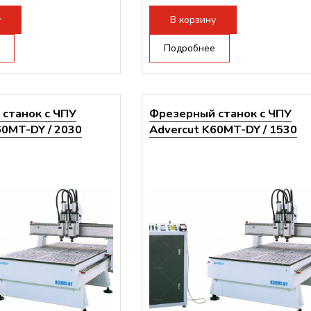
ертора:
10500 Вт
Мощность инвертора:
10500 Вт
у
В корзину
Подробнее
станок с ЧПУ
Фрезерный станок с ЧПУ
60MT-DY / 2030
Advercut K60MT-DY / 1530