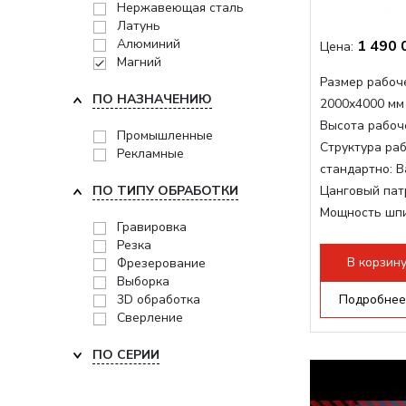
Нержавеющая сталь
Латунь
Алюминий
1 490 
Цена:
Магний
Размер рабоче
ПО НАЗНАЧЕНИЮ
2000x4000 мм
Высота рабоче
Промышленные
Структура раб
Рекламные
стандартно:
В
ПО ТИПУ ОБРАБОТКИ
Цанговый пат
Мощность шп
Гравировка
Мощность шпи
Резка
Мощность инв
В корзин
Фрезерование
Выборка
3D обработка
Подробнее
Сверление
ПО СЕРИИ