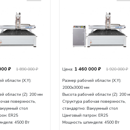
000 ₽
1 460 000 ₽
1 890 000 ₽
Цена:
1 920 000 ₽
й области (Х,Y):
Размер рабочей области (Х,Y):
2000x3000 мм
й области (Z):
200 мм
Высота рабочей области (Z):
200 
очая поверхность,
Структура рабочая поверхность,
акуумный стол
стандартно:
Вакуумный стол
рон:
ER25
Цанговый патрон:
ER25
инделя:
4500 Вт
Мощность шпинделя:
4500 Вт
нделя,max:
9000 Вт
Мощность шпинделя,max:
9000 Вт