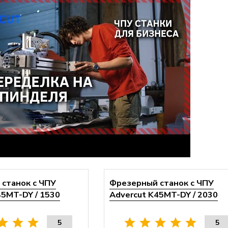
станок с ЧПУ
Фрезерный станок с ЧПУ
45MT-DY / 1530
Advercut K45MT-DY / 2030
5
5