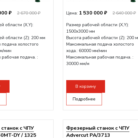
000 ₽
1 530 000 ₽
2 670 000 ₽
Цена:
2 640 000 ₽
й области (Х,Y):
Размер рабочей области (Х,Y):
1500x3000 мм
й области (Z): 200 мм
Высота рабочей области (Z): 200 
 подача холостого
Максимальная подача холостого
мм/мин
хода.: 60000 мм/мин
рабочая подача. :
Максимальная рабочая подача. :
30000 мм/м
у
В корзину
Подробнее
станок с ЧПУ
Фрезерный станок с ЧПУ
60MT-DY / 1325
Advercut PA/3713