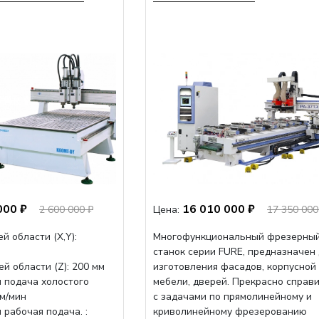
000 ₽
16 010 000 ₽
2 600 000 ₽
Цена:
17 350 000
й области (Х,Y):
Многофункциональный фрезерны
станок серии FURE, предназначен
й области (Z): 200 мм
изготовления фасадов, корпусной
 подача холостого
мебели, дверей. Прекрасно справ
мм/мин
с задачами по прямолинейному и
рабочая подача. :
криволинейному фрезерованию