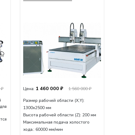
1 460 000 ₽
 ₽
Цена:
1 560 000 ₽
й
Размер рабочей области (Х,Y):
 для
1300x2500 мм
Высота рабочей области (Z):
200 мм
ится
Максимальная подача холостого
хода.:
60000 мм/мин