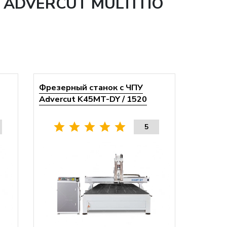
ADVERCUT MULTI ПО
Фрезерный станок с ЧПУ
Advercut K45MT-DY / 1520
5