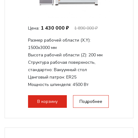
1 430 000 ₽
Цена:
1 890 000 ₽
Размер рабочей области (Х,Y):
1500x3000 мм
Высота рабочей области (Z):
200 мм
Структура рабочая поверхность,
стандартно:
Вакуумный стол
Цанговый патрон:
ER25
Мощность шпинделя:
4500 Вт
Мощность шпинделя,max:
9000 Вт
Мощность инвертора:
10500 Вт
В корзину
Подробнее