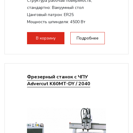
Структура рабочая поверхность,
стандартно:
Вакуумный стол
Цанговый патрон:
ER25
Мощность шпинделя:
4500 Вт
Мощность шпинделя,max:
9000 Вт
Мощность инвертора:
10500 Вт
В корзину
Подробнее
Фрезерный станок с ЧПУ
Advercut K60MT-DY / 2040