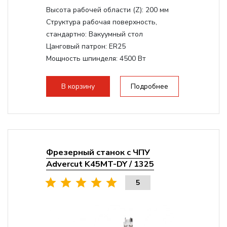
Высота рабочей области (Z):
200 мм
Структура рабочая поверхность,
стандартно:
Вакуумный стол
Цанговый патрон:
ER25
Мощность шпинделя:
4500 Вт
Мощность шпинделя,max:
9000 Вт
Мощность инвертора:
10500 Вт
В корзину
Подробнее
Фрезерный станок с ЧПУ
Advercut K45MT-DY / 1325
5