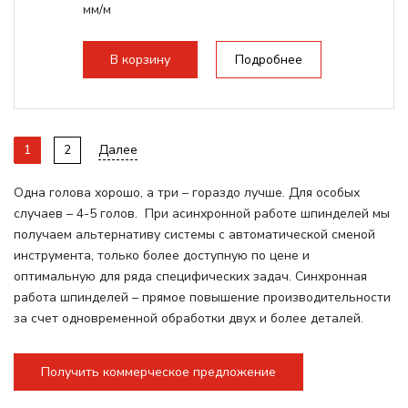
мм/м
Структура рабочая поверхность,
стандартно:
Вакуумный стол
В корзину
Подробнее
Цанговый патрон:
ER32
Мощность шпинделя:
6000 Вт
1
2
Далее
Одна голова хорошо, а три – гораздо лучше. Для особых
случаев – 4-5 голов. При асинхронной работе шпинделей мы
получаем альтернативу системы с автоматической сменой
инструмента, только более доступную по цене и
оптимальную для ряда специфических задач. Синхронная
работа шпинделей – прямое повышение производительности
за счет одновременной обработки двух и более деталей.
Получить коммерческое предложение