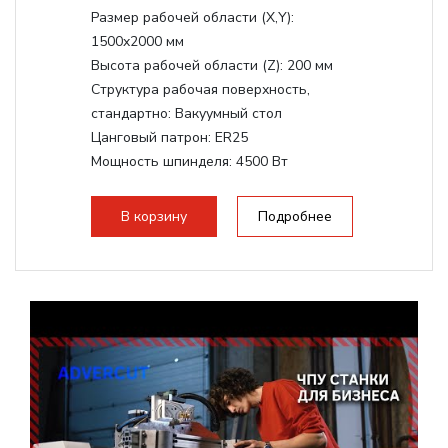
Размер рабочей области (Х,Y):
1500x2000 мм
Высота рабочей области (Z):
200 мм
Структура рабочая поверхность,
стандартно:
Вакуумный стол
Цанговый патрон:
ER25
Мощность шпинделя:
4500 Вт
Мощность шпинделя,max:
9000 Вт
Мощность инвертора:
10500 Вт
В корзину
Подробнее