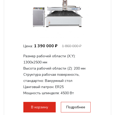
1 390 000 ₽
Цена:
1 860 000 ₽
Размер рабочей области (Х,Y):
1300x2500 мм
Высота рабочей области (Z):
200 мм
Структура рабочая поверхность,
стандартно:
Вакуумный стол
Цанговый патрон:
ER25
Мощность шпинделя:
4500 Вт
Мощность шпинделя,max:
9000 Вт
Мощность инвертора:
10500 Вт
В корзину
Подробнее