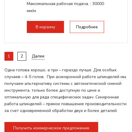
Максимальная рабочая подача. :
30000
мм/м
Структура рабочая поверхность,
стандартно:
Вакуумный стол
В корзину
Подробнее
Цанговый патрон:
ER32
Мощность шпинделя:
6000 Вт
1
2
Далее
Одна голова хорошо, а три – гораздо лучше. Для особых
случаев – 4-5 голов. При асинхронной работе шпинделей мы
получаем альтернативу системы с автоматической сменой
инструмента, только более доступную по цене и
оптимальную для ряда специфических задач. Синхронная
работа шпинделей – прямое повышение производительности
за счет одновременной обработки двух и более деталей.
Получить коммерческое предложение