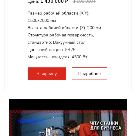
1 430 000 ₽
Цена:
1 890 000 ₽
Размер рабочей области (Х,Y):
1500x2000 мм
Высота рабочей области (Z):
200 мм
Структура рабочая поверхность,
стандартно:
Вакуумный стол
Цанговый патрон:
ER25
Мощность шпинделя:
4500 Вт
Мощность шпинделя,max:
9000 Вт
Мощность инвертора:
10500 Вт
В корзину
Подробнее