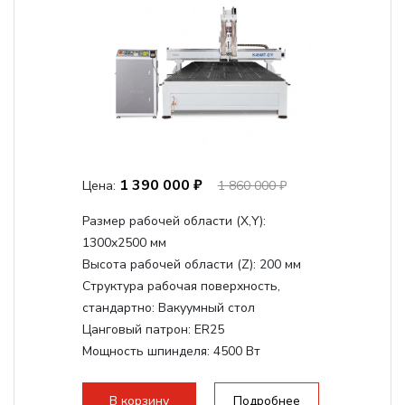
1 390 000 ₽
Цена:
1 860 000 ₽
Размер рабочей области (Х,Y):
1300x2500 мм
Высота рабочей области (Z):
200 мм
Структура рабочая поверхность,
стандартно:
Вакуумный стол
Цанговый патрон:
ER25
Мощность шпинделя:
4500 Вт
Мощность шпинделя,max:
9000 Вт
Мощность инвертора:
10500 Вт
В корзину
Подробнее