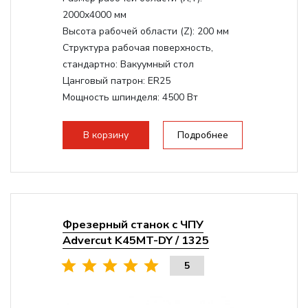
2000x4000 мм
Высота рабочей области (Z):
200 мм
Структура рабочая поверхность,
стандартно:
Вакуумный стол
Цанговый патрон:
ER25
Мощность шпинделя:
4500 Вт
Мощность шпинделя,max:
9000 Вт
Мощность инвертора:
10500 Вт
В корзину
Подробнее
Фрезерный станок с ЧПУ
Advercut K45MT-DY / 1325
5