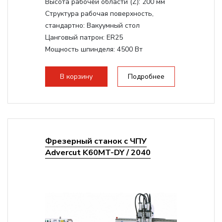
Высота рабочей области (Z):
200 мм
Структура рабочая поверхность,
стандартно:
Вакуумный стол
Цанговый патрон:
ER25
Мощность шпинделя:
4500 Вт
Мощность шпинделя,max:
9000 Вт
Мощность инвертора:
10500 Вт
В корзину
Подробнее
Фрезерный станок с ЧПУ
Advercut K60MT-DY / 2040