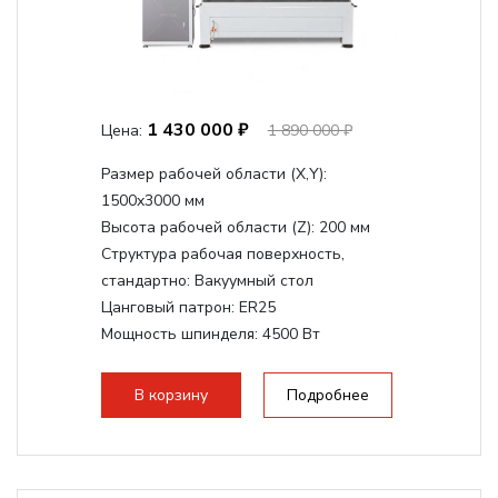
1 430 000 ₽
Цена:
1 890 000 ₽
Размер рабочей области (Х,Y):
1500x3000 мм
Высота рабочей области (Z):
200 мм
Структура рабочая поверхность,
стандартно:
Вакуумный стол
Цанговый патрон:
ER25
Мощность шпинделя:
4500 Вт
Мощность шпинделя,max:
9000 Вт
Мощность инвертора:
10500 Вт
В корзину
Подробнее