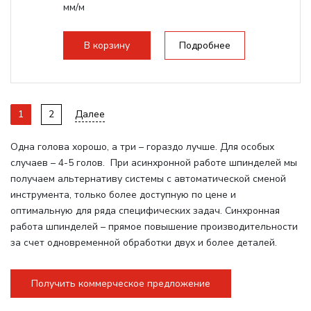
мм/м
Структура рабочая поверхность,
стандартно:
Вакуумный стол
В корзину
Подробнее
Цанговый патрон:
ER32
Мощность шпинделя:
6000 Вт
1
2
Далее
Одна голова хорошо, а три – гораздо лучше. Для особых
случаев – 4-5 голов. При асинхронной работе шпинделей мы
получаем альтернативу системы с автоматической сменой
инструмента, только более доступную по цене и
оптимальную для ряда специфических задач. Синхронная
работа шпинделей – прямое повышение производительности
за счет одновременной обработки двух и более деталей.
Получить коммерческое предложение