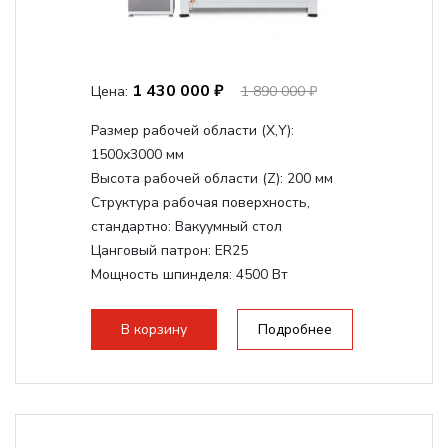
1 430 000 ₽
Цена:
1 890 000 ₽
Размер рабочей области (Х,Y):
1500x3000 мм
Высота рабочей области (Z):
200 мм
Структура рабочая поверхность,
стандартно:
Вакуумный стол
Цанговый патрон:
ER25
Мощность шпинделя:
4500 Вт
Мощность шпинделя,max:
9000 Вт
Мощность инвертора:
10500 Вт
В корзину
Подробнее