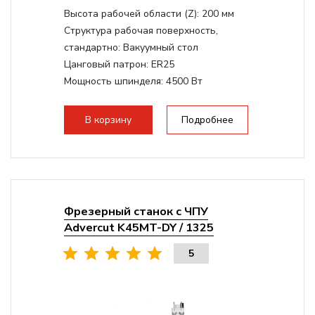
Высота рабочей области (Z):
200 мм
Структура рабочая поверхность,
стандартно:
Вакуумный стол
Цанговый патрон:
ER25
Мощность шпинделя:
4500 Вт
Мощность шпинделя,max:
9000 Вт
Мощность инвертора:
10500 Вт
В корзину
Подробнее
Фрезерный станок с ЧПУ
Advercut K45MT-DY / 1325
5