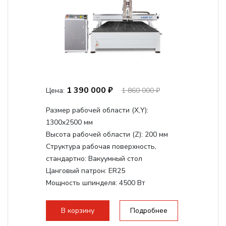
1 390 000 ₽
Цена:
1 860 000 ₽
Размер рабочей области (Х,Y):
1300x2500 мм
Высота рабочей области (Z):
200 мм
Структура рабочая поверхность,
стандартно:
Вакуумный стол
Цанговый патрон:
ER25
Мощность шпинделя:
4500 Вт
Мощность шпинделя,max:
9000 Вт
Мощность инвертора:
10500 Вт
В корзину
Подробнее