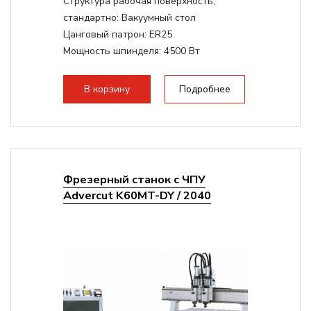
Структура рабочая поверхность,
стандартно:
Вакуумный стол
Цанговый патрон:
ER25
Мощность шпинделя:
4500 Вт
Мощность шпинделя,max:
9000 Вт
Мощность инвертора:
10500 Вт
В корзину
Подробнее
Фрезерный станок с ЧПУ
Advercut K60MT-DY / 2040