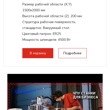
Размер рабочей области (Х,Y):
1500x2000 мм
Высота рабочей области (Z):
200 мм
Структура рабочая поверхность,
стандартно:
Вакуумный стол
Цанговый патрон:
ER25
Мощность шпинделя:
4500 Вт
Мощность шпинделя,max:
9000 Вт
Мощность инвертора:
10500 Вт
В корзину
Подробнее