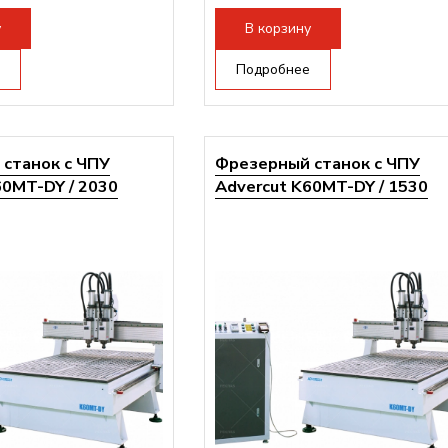
ертора:
10500 Вт
Мощность инвертора:
10500 Вт
у
В корзину
Подробнее
станок с ЧПУ
Фрезерный станок с ЧПУ
60MT-DY / 2030
Advercut K60MT-DY / 1530