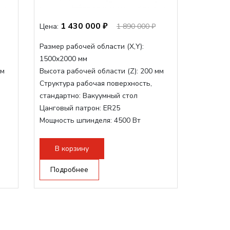
1 430 000 ₽
Цена:
1 890 000 ₽
Размер рабочей области (Х,Y):
1500x2000 мм
мм
Высота рабочей области (Z):
200 мм
Структура рабочая поверхность,
стандартно:
Вакуумный стол
Цанговый патрон:
ER25
Мощность шпинделя:
4500 Вт
Мощность шпинделя,max:
9000 Вт
Мощность инвертора:
10500 Вт
В корзину
Подробнее