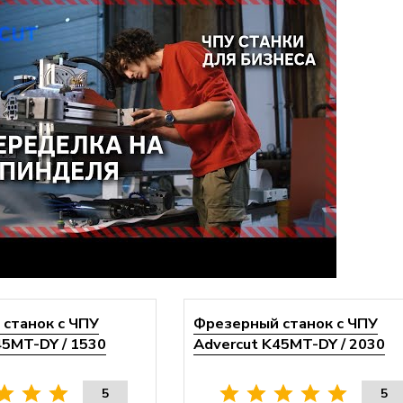
станок с ЧПУ
Фрезерный станок с ЧПУ
45MT-DY / 1530
Advercut K45MT-DY / 2030
5
5