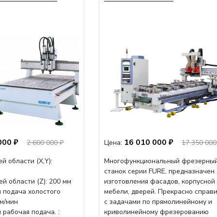
000 ₽
16 010 000 ₽
2 600 000 ₽
Цена:
17 350 000
й области (Х,Y):
Многофункциональный фрезерны
станок серии FURE, предназначен
й области (Z): 200 мм
изготовления фасадов, корпусной
 подача холостого
мебели, дверей. Прекрасно справ
мм/мин
с задачами по прямолинейному и
рабочая подача. :
криволинейному фрезерованию