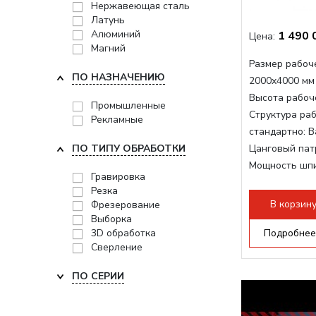
Нержавеющая сталь
Латунь
Алюминий
1 490 
Цена:
Магний
Размер рабоче
ПО НАЗНАЧЕНИЮ
2000x4000 мм
Высота рабоче
Промышленные
Структура раб
Рекламные
стандартно:
В
ПО ТИПУ ОБРАБОТКИ
Цанговый пат
Мощность шп
Гравировка
Мощность шпи
Резка
Мощность инв
В корзин
Фрезерование
Выборка
3D обработка
Подробнее
Сверление
ПО СЕРИИ