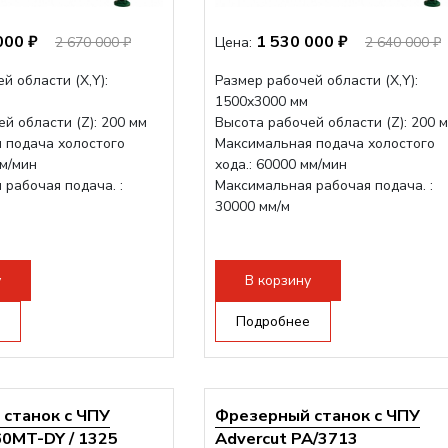
000 ₽
1 530 000 ₽
2 670 000 ₽
Цена:
2 640 000 ₽
й области (Х,Y):
Размер рабочей области (Х,Y):
1500x3000 мм
й области (Z): 200 мм
Высота рабочей области (Z): 200 
 подача холостого
Максимальная подача холостого
мм/мин
хода.: 60000 мм/мин
рабочая подача. :
Максимальная рабочая подача. :
30000 мм/м
у
В корзину
Подробнее
станок с ЧПУ
Фрезерный станок с ЧПУ
60MT-DY / 1325
Advercut PA/3713