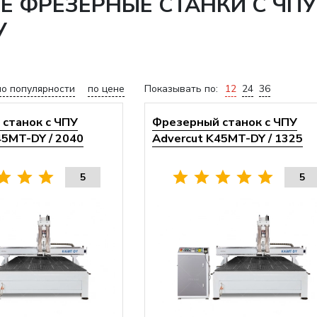
ФРЕЗЕРНЫЕ СТАНКИ С ЧПУ 
У
по популярности
по цене
Показывать по:
12
24
36
станок с ЧПУ
Фрезерный станок с ЧПУ
45MT-DY / 2040
Advercut K45MT-DY / 1325
5
5