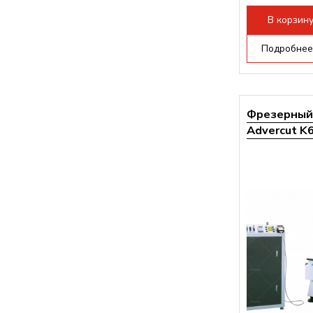
Мощность инв
В корзин
Подробнее
Фрезерный 
Advercut K