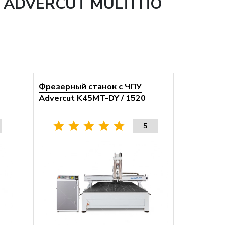
ADVERCUT MULTI ПО
Фрезерный станок с ЧПУ
Advercut K45MT-DY / 1520
5