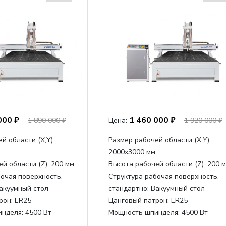
000 ₽
1 460 000 ₽
1 890 000 ₽
Цена:
1 920 000 ₽
й области (Х,Y):
Размер рабочей области (Х,Y):
2000x3000 мм
й области (Z):
200 мм
Высота рабочей области (Z):
200 
очая поверхность,
Структура рабочая поверхность,
акуумный стол
стандартно:
Вакуумный стол
рон:
ER25
Цанговый патрон:
ER25
инделя:
4500 Вт
Мощность шпинделя:
4500 Вт
нделя,max:
9000 Вт
Мощность шпинделя,max:
9000 Вт