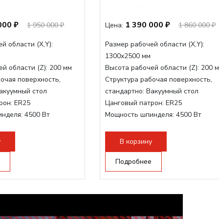
000 ₽
1 390 000 ₽
1 950 000 ₽
Цена:
1 860 000 ₽
й области (Х,Y):
Размер рабочей области (Х,Y):
1300x2500 мм
й области (Z):
200 мм
Высота рабочей области (Z):
200 
очая поверхность,
Структура рабочая поверхность,
акуумный стол
стандартно:
Вакуумный стол
рон:
ER25
Цанговый патрон:
ER25
инделя:
4500 Вт
Мощность шпинделя:
4500 Вт
нделя,max:
9000 Вт
Мощность шпинделя,max:
9000 Вт
ертора:
10500 Вт
Мощность инвертора:
10500 Вт
у
В корзину
Подробнее