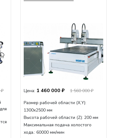
1 460 000 ₽
 ₽
Цена:
1 560 000 ₽
й
Размер рабочей области (Х,Y):
 для
1300x2500 мм
Высота рабочей области (Z):
200 мм
ится
Максимальная подача холостого
хода.:
60000 мм/мин