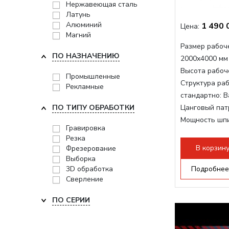
Нержавеющая сталь
Латунь
Алюминий
1 490 
Цена:
Магний
Размер рабоче
ПО НАЗНАЧЕНИЮ
2000x4000 мм
Высота рабоче
Промышленные
Структура раб
Рекламные
стандартно:
В
ПО ТИПУ ОБРАБОТКИ
Цанговый пат
Мощность шп
Гравировка
Мощность шпи
Резка
Мощность инв
В корзин
Фрезерование
Выборка
3D обработка
Подробнее
Сверление
ПО СЕРИИ