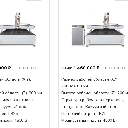
000 ₽
1 460 000 ₽
1 890 000 ₽
Цена:
1 920 000 ₽
й области (Х,Y):
Размер рабочей области (Х,Y):
2000x3000 мм
й области (Z):
200 мм
Высота рабочей области (Z):
200 
очая поверхность,
Структура рабочая поверхность,
акуумный стол
стандартно:
Вакуумный стол
рон:
ER25
Цанговый патрон:
ER25
инделя:
4500 Вт
Мощность шпинделя:
4500 Вт
нделя,max:
9000 Вт
Мощность шпинделя,max:
9000 Вт