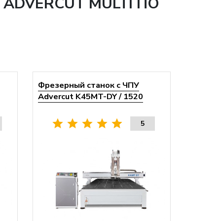
ADVERCUT MULTI ПО
Фрезерный станок с ЧПУ
Advercut K45MT-DY / 1520
5