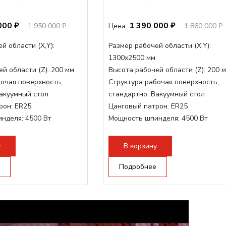
000 ₽
1 390 000 ₽
1 950 000 ₽
Цена:
1 860 000 ₽
й области (Х,Y):
Размер рабочей области (Х,Y):
1300x2500 мм
й области (Z):
200 мм
Высота рабочей области (Z):
200 
очая поверхность,
Структура рабочая поверхность,
акуумный стол
стандартно:
Вакуумный стол
рон:
ER25
Цанговый патрон:
ER25
инделя:
4500 Вт
Мощность шпинделя:
4500 Вт
нделя,max:
9000 Вт
Мощность шпинделя,max:
9000 Вт
ертора:
10500 Вт
Мощность инвертора:
10500 Вт
у
В корзину
Подробнее