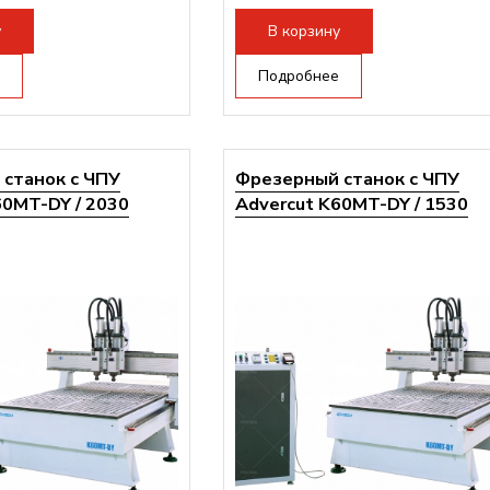
ертора:
10500 Вт
Мощность инвертора:
10500 Вт
у
В корзину
Подробнее
станок с ЧПУ
Фрезерный станок с ЧПУ
60MT-DY / 2030
Advercut K60MT-DY / 1530