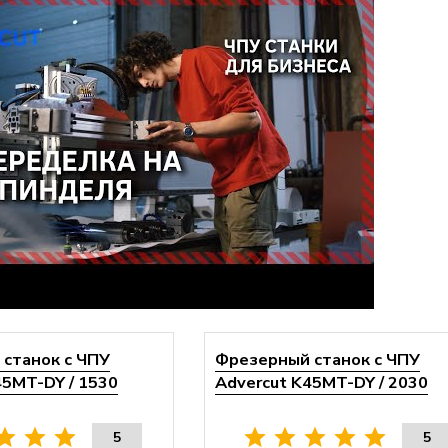
станок с ЧПУ
Фрезерный станок с ЧПУ
45MT-DY / 1530
Advercut K45MT-DY / 2030
5
5