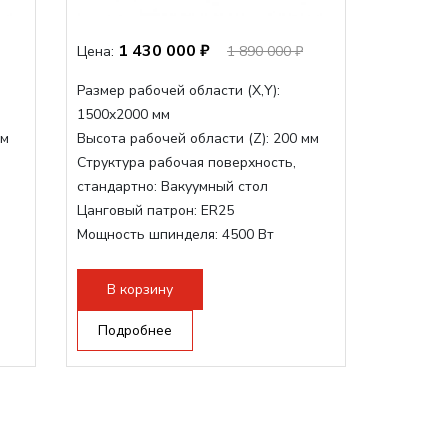
1 430 000 ₽
Цена:
1 890 000 ₽
Размер рабочей области (Х,Y):
1500x2000 мм
мм
Высота рабочей области (Z):
200 мм
Структура рабочая поверхность,
стандартно:
Вакуумный стол
Цанговый патрон:
ER25
Мощность шпинделя:
4500 Вт
Мощность шпинделя,max:
9000 Вт
Мощность инвертора:
10500 Вт
В корзину
Подробнее