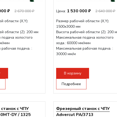
000 ₽
1 530 000 ₽
2 670 000 ₽
Цена:
2 640 000 ₽
й области (Х,Y):
Размер рабочей области (Х,Y):
1500x3000 мм
й области (Z): 200 мм
Высота рабочей области (Z): 200 
 подача холостого
Максимальная подача холостого
мм/мин
хода.: 60000 мм/мин
рабочая подача. :
Максимальная рабочая подача. :
30000 мм/м
у
В корзину
Подробнее
станок с ЧПУ
Фрезерный станок с ЧПУ
60MT-DY / 1325
Advercut PA/3713