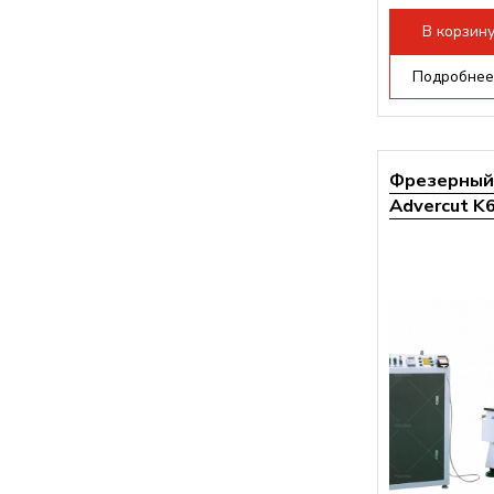
Мощность инв
В корзин
Подробнее
Фрезерный 
Advercut K