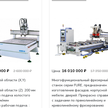
000 ₽
16 010 000 ₽
2 600 000 ₽
Цена:
17 350 000
й области (Х,Y):
Многофункциональный фрезерны
станок серии FURE, предназначен
й области (Z): 200 мм
изготовления фасадов, корпусной
 подача холостого
мебели, дверей. Прекрасно справ
мм/мин
с задачами по прямолинейному и
рабочая подача. :
криволинейному фрезерованию